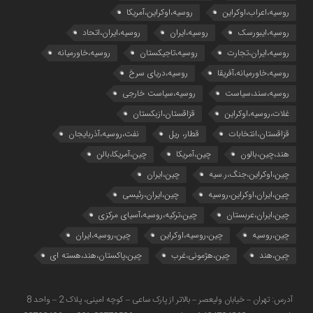
روسیه،اعراب،اوکراین
روسیه،اوکراین،آمریکا
روسیه،ایبورسک
روسیه،ایران
روسیه،ایران،اتحاد
روسیه،ایران،تجارت
روسیه،تاجیکستان
روسیه،خاورمیانه
روسیه،خاورمیانه،آفریقا
روسیه،دریای سرخ
روسیه،سند،سیاست
روسیه،سیاست خارجی
غلات،روسیه،اوکراین
قزاقستان،ازبکستان
قزاقستان،انتخابات
قطار، ریل
نفت،روسیه،آذربایجان
هند،چین،بالون
چین،آمریکا
چین،آمریکا،بالن
چین،اوکراین،جنگ،ر.سیه
چین،ایران
چین،ایران،اوکراین،روسیه
چین،ایران،رئیسی
چین،ایران،عربستان
چین،ترکیه،روسیه،آسیای مرکزی
چین،روسیه
چین،روسیه،اوکراین
چین،روسیه،ایران
چین،هند
چین،هژمونی،غرب
چین،پاکستان،هند،هسته ای
آدرس: تهران – خیابان ولیعصر – بالاتر از پارک ساعی – کوچه امینی، پلاک 2 – واحد 8