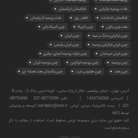
غلات،روسیه،اوکراین
قزاقستان،ازبکستان
قزاقستان،انتخابات
قطار، ریل
نفت،روسیه،آذربایجان
هند،چین،بالون
چین،آمریکا
چین،آمریکا،بالن
چین،اوکراین،جنگ،ر.سیه
چین،ایران
چین،ایران،اوکراین،روسیه
چین،ایران،رئیسی
چین،ایران،عربستان
چین،ترکیه،روسیه،آسیای مرکزی
چین،روسیه
چین،روسیه،اوکراین
چین،روسیه،ایران
چین،هند
چین،هژمونی،غرب
چین،پاکستان،هند،هسته ای
آدرس: تهران – خیابان ولیعصر – بالاتر از پارک ساعی – کوچه امینی، پلاک 2 – واحد 8
| کدپستی: 1434734368 | تلفن: 88770586-021 88792496-
021 | پست الکترونیک سردبیر ایراس : sardabir@iras.ir |
توسعه و پشتیبانی
توسط AKO
كليه حقوق این سایت برای مجموعه ایراس محفوظ است، استفاده از مطالب با ذكر
منبع بلامانع است.