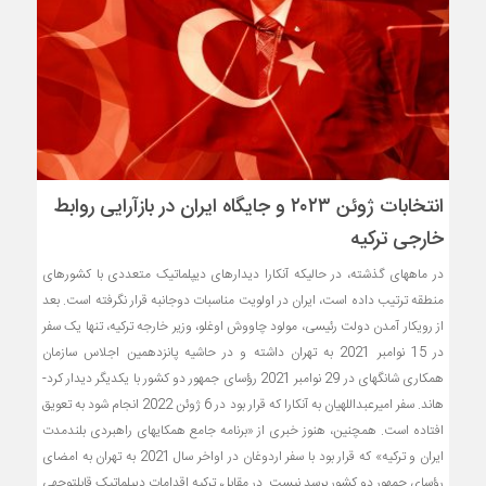
انتخابات ژوئن ۲۰۲۳ و جایگاه ایران در بازآرایی روابط
خارجی ترکیه
در ماه­های گذشته، در حالیکه آنکارا دیدارهای دیپلماتیک متعددی با کشورهای
منطقه ترتیب داده است، ایران در اولویت مناسبات دوجانبه قرار نگرفته است. بعد
از روی­کار آمدن دولت رئیسی، مولود چاووش اوغلو، وزیر خارجه ترکیه، تنها یک سفر
در 15 نوامبر 2021 به تهران داشته و در حاشیه پانزدهمین اجلاس سازمان
همکاری شانگهای در 29 نوامبر 2021 رؤسای جمهور دو کشور با یکدیگر دیدار کرد­
ه­اند. سفر امیرعبداللهیان به آنکارا که قرار بود در 6 ژوئن 2022 انجام شود به تعویق
افتاده است. همچنین، هنوز خبری از «برنامه جامع همکای­های راهبردی بلندمدت
ایران و ترکیه» که قرار بود با سفر اردوغان در اواخر سال 2021 به تهران به امضای
رؤسای جمهور دو کشور برسد نیست. در مقابل، ترکیه اقدامات دیپلماتیک قابل­توجهی