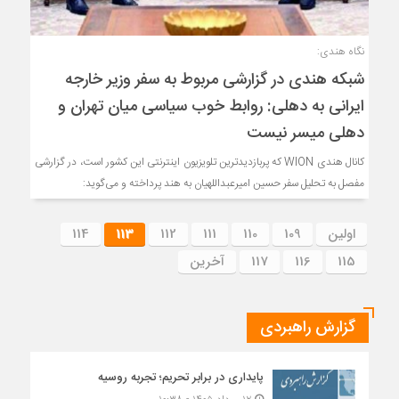
نگاه هندی:
شبکه هندی در گزارشی مربوط به سفر وزیر خارجه
ایرانی به دهلی: روابط خوب سیاسی میان تهران و
دهلی میسر نیست
کانال هندی WION که پربازدیدترین تلویزیون اینترنتی این کشور است، در گزارشی
مفصل به تحلیل سفر حسین امیرعبداللهیان به هند پرداخته و می‌گوید:
اولین
109
110
111
112
113
114
115
116
117
آخرین
گزارش راهبردی
پایداری در برابر تحریم؛ تجربه روسیه