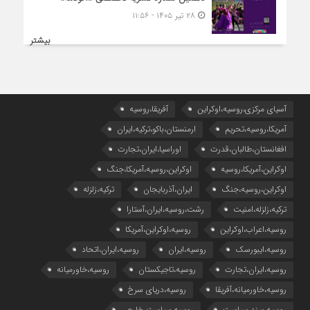
۲۸ تیر ۱۴۰۵ - ۱۱:۵۶
بیشتر
آسیای مرکزی،روسیه،اوکراین
آفریقا،روسیه
آمریکا،روسیه،تحریم
ارمنستان،باکو،ترکیه،ایران
افغانستان،طالبان،قدرت
اوراسیا،ایران،تجارت
اوکراین،آمریکا،روسیه
اوکراین،روسیه،آمریکا،جنگ
اوکراین،روسیه،جنگ
ایران،آذربایجان
ترکیه،زلزله
ترکیه،زلزله،امنیت
رشت،روسیه،ایران،آستارا
روسیه،اعراب،اوکراین
روسیه،اوکراین،آمریکا
روسیه،ایبورسک
روسیه،ایران
روسیه،ایران،اتحاد
روسیه،ایران،تجارت
روسیه،تاجیکستان
روسیه،خاورمیانه
روسیه،خاورمیانه،آفریقا
روسیه،دریای سرخ
روسیه،سند،سیاست
روسیه،سیاست خارجی