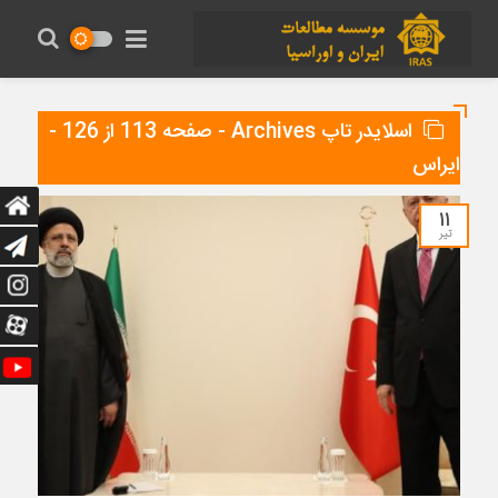
اسلایدر تاپ Archives - صفحه 113 از 126 -
ایراس
۱۱
تیر