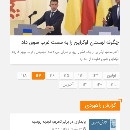
چگونه لهستان اوکراین را به سمت غرب سوق داد
اکثر مردم، اوکراین را یک کشور اروپای شرقی می دانند. دیمیتری کولبا، وزیر خارجه
اوکراین چنین عقیده ای ندارد.
اولین
113
114
115
116
117
118
119
120
121
آخرین
گزارش راهبردی
پایداری در برابر تحریم؛ تجربه روسیه
۱۲ مرداد ۱۴۰۵ - ۱۰:۳۸