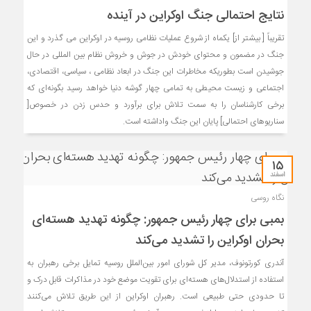
نتایج احتمالی جنگ اوکراین در آینده
تقریباً [ بیشتر از] یکماه از شروع عملیات نظامی روسیه در اوکراین می گذرد و این
جنگ در مضمون و محتوای خودش در جوش و خروش نظام بین المللی در حال
جوشیدن است بطوریکه مخاطرات این جنگ در ابعاد نظامی ، سیاسی، اقتصادی،
اجتماعی و زیست محیطی به تمامی چهار گوشه دنیا خواهد رسید بگونه‌ای که
برخی کارشناسان را به سمت تلاش برای برآورد و حدس زدن در خصوص[
سناریوهای احتمالی] پایان این جنگ واداشته است.
۱۵
اسفند
نگاه روسی
بمبی برای چهار رئیس جمهور: چگونه تهدید هسته‌ای
بحران اوکراین را تشدید می‌کند
آندری کورتونوف، مدیر کل شورای امور بین‌الملل روسیه تمایل برخی رهبران به
استفاده از استدلال‌های هسته‌ای برای تقویت موضع خود در مذاکرات قابل درک و
تا حدودی حتی طبیعی است. رهبران اوکراین از این طریق تلاش می‌کنند