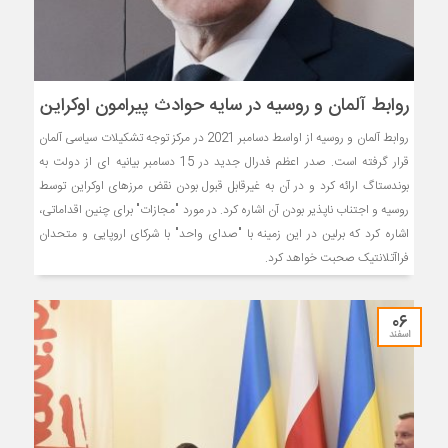
روابط آلمان و روسیه در سایه حوادث پیرامون اوکراین
روابط آلمان و روسیه از اواسط دسامبر 2021 در مرکز توجه تشکیلات سیاسی آلمان
قرار گرفته است. صدر اعظم فدرال جدید در 15 دسامبر بیانیه ای از دولت به
بوندستاگ ارائه کرد و در آن به غیرقابل قبول بودن نقض مرزهای اوکراین توسط
روسیه و اجتناب ناپذیر بودن آن اشاره کرد. در مورد "مجازات" برای چنین اقداماتی،
اشاره کرد که برلین در این زمینه با "صدای واحد" با شرکای اروپایی و متحدان
فراآتلانتیک صحبت خواهد کرد.
۰۶
اسفند