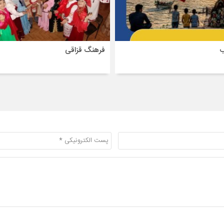
ب
فرهنگ قزاقی