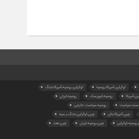
اوکراین،آمریکا،روسیه
اوکراین،روسیه،آمریکا،جنگ
ین،آمریکا
روسیه،ایبورسک
روسیه،ایران
،سند،سیاست
روسیه،سیاست خارجی
چین،آمریکا،بالن
چین،اوکراین،جنگ،ر.سیه
روسیه،اوکراین
چین،روسیه،ایران
چین،هند