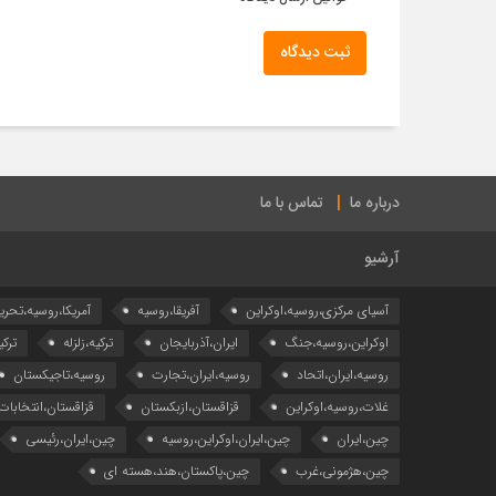
ثبت دیدگاه
درباره ما
تماس با ما
آرشیو
آسیای مرکزی،روسیه،اوکراین
آفریقا،روسیه
آمریکا،روسیه،تحری
اوکراین،روسیه،جنگ
ایران،آذربایجان
ترکیه،زلزله
ترکی
روسیه،ایران،اتحاد
روسیه،ایران،تجارت
روسیه،تاجیکستان
غلات،روسیه،اوکراین
قزاقستان،ازبکستان
قزاقستان،انتخابات
چین،ایران
چین،ایران،اوکراین،روسیه
چین،ایران،رئیسی
چین،هژمونی،غرب
چین،پاکستان،هند،هسته ای