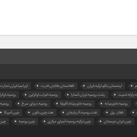
م
ارمنستان،باکو،ترکیه،ایران
افغانستان،طالبان،قدرت
اوراسیا،ایران،تجارت
ه،زلزله،امنیت
رشت،روسیه،ایران،آستارا
روسیه،اعراب،اوکراین
روسیه،اوکرا
روسیه،خاورمیانه
روسیه،خاورمیانه،آفریقا
روسیه،دریای سرخ
روسیه
قطار، ریل
نفت،روسیه،آذربایجان
هند،چین،بالون
چین،آمریکا
چین،ایران،عربستان
چین،ترکیه،روسیه،آسیای مرکزی
چین،روسیه
چین،