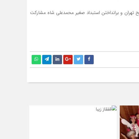
جنگل و رهبر جناح رادیکال آن بود. او از جمله مجاهدین صدر مشروطه بود که در سال ۱۲۸۸ه.ش در فتح تهران و برانداختن استبداد صغیر محمدعلی شاه مشارکت