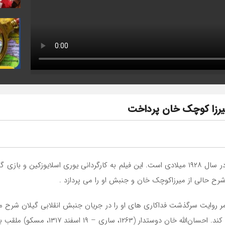
میرزا کوچک خان پرداخت
فیلم دختر گیل (گیله دختر) محصول اتحاد جماهیر شوروی در سال ۱۹۲۸ میلادی است. این فیلم به کار
 حالی از میرزاکوچک خان و جنبش او را می پردازد .
 روایت سرگذشت فداکاری های او را در جریان جنبش انقلابی گیلان شرح
۱۳، مسکو) ملقب به رفیق سرخ سیاستمدار انقلابی ایرانی بود.