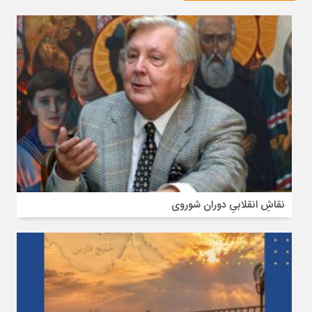
نقاشِ انقلابیِ دوران شوروی