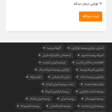
قوانین ارسال دیدگاه
ثبت دیدگاه
آسیای مرکزی،روسیه،اوکراین
آفریقا،روسیه
آمریکا،روسیه،تحریم
ارمنستان،باکو،ترکیه،ایران
افغانستان،طالبان،قدرت
اوراسیا،ایران،تجارت
اوکراین،آمریکا،روسیه
اوکراین،روسیه،آمریکا،جنگ
اوکراین،روسیه،جنگ
ایران،آذربایجان
ترکیه،زلزله
ترکیه،زلزله،امنیت
رشت،روسیه،ایران،آستارا
روسیه،اعراب،اوکراین
روسیه،اوکراین،آمریکا
روسیه،ایبورسک
روسیه،ایران
روسیه،ایران،اتحاد
روسیه،ایران،تجارت
روسیه،تاجیکستان
روسیه،خاورمیانه