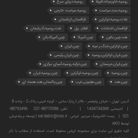
روسیه،خاورمیانه،آفریقا
روسیه،دریای سرخ
روسیه،سند،سیاست
روسیه،سیاست خارجی
غلات،روسیه،اوکراین
قزاقستان،ازبکستان
قزاقستان،انتخابات
قطار، ریل
نفت،روسیه،آذربایجان
هند،چین،بالون
چین،آمریکا
چین،آمریکا،بالن
چین،اوکراین،جنگ،ر.سیه
چین،ایران
چین،ایران،اوکراین،روسیه
چین،ایران،رئیسی
چین،ایران،عربستان
چین،ترکیه،روسیه،آسیای مرکزی
چین،روسیه
چین،روسیه،اوکراین
چین،روسیه،ایران
چین،هند
چین،هژمونی،غرب
چین،پاکستان،هند،هسته ای
آدرس: تهران – خیابان ولیعصر – بالاتر از پارک ساعی – کوچه امینی، پلاک 2 – واحد 8
| کدپستی: 1434734368 | تلفن: 88770586-021 88792496-
021 | پست الکترونیک سردبیر ایراس : sardabir@iras.ir |
توسعه و پشتیبانی
توسط AKO
كليه حقوق این سایت برای مجموعه ایراس محفوظ است، استفاده از مطالب با ذكر