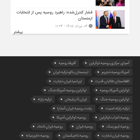
فشار کنترل‌شده؛ راهبرد روسیه پس از انتخابات
ارمنستان
۰۴ مرداد ۱۴۰۵ - ۱۱:۲۴
بیشتر
آسیای مرکزی،روسیه،اوکراین
آفریقا،روسیه
آمریکا،روسیه،تحریم
ارمنستان،باکو،ترکیه،ایران
افغانستان،طالبان،قدرت
اوراسیا،ایران،تجارت
اوکراین،آمریکا،روسیه
اوکراین،روسیه،آمریکا،جنگ
اوکراین،روسیه،جنگ
ایران،آذربایجان
ترکیه،زلزله
ترکیه،زلزله،امنیت
رشت،روسیه،ایران،آستارا
روسیه،اعراب،اوکراین
روسیه،اوکراین،آمریکا
روسیه،ایبورسک
روسیه،ایران
روسیه،ایران،اتحاد
روسیه،ایران،تجارت
روسیه،تاجیکستان
روسیه،خاورمیانه