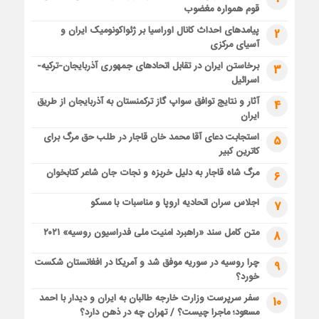
قوم همواره مغضوب
پیامدهای احداث کانال اوراسیا بر ژئواکونومیک ایران و
2
آسیای مرکزی
برخاستن ایران در تقابل اتحادهای جمهوری آذربایجان-ترکیه-
3
اسرائیل
آثار و نتایج توافق سواپ گاز ترکمنستان به آذربایجان از طریق
4
ایران
استجابت دعای آقا محمد خان قاجار در طلب حق مرگ برای
5
کاترین کبیر
مرگ شاه قاجار به دلیل خربزه و نجات جان شاعر کتابخوان
6
اجلاس سران اتحادیه اروپا و مناسبات با مسکو
7
متن کامل سند «راهبرد امنیت ملی فدراسیون روسیه» ۲۰۲۱
8
چرا روسیه در سوریه موفق شد و آمریکا در افغانستان شکست
9
خورد؟
سفر سرپرست وزارت خارجه طالبان به ایران و دیدار با احمد
10
مسعود؛ ماجرا چیست؟ / تهران چه در ذهن دارد؟