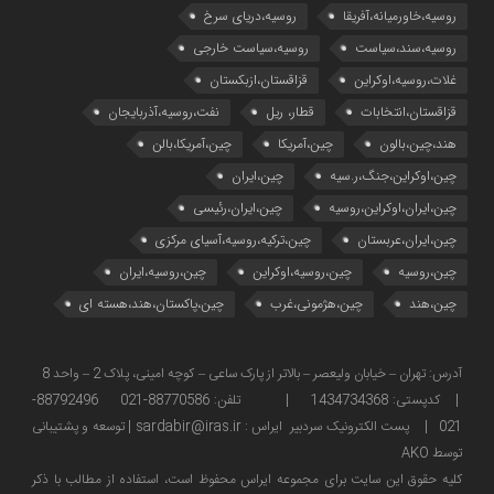
روسیه،خاورمیانه،آفریقا
روسیه،دریای سرخ
روسیه،سند،سیاست
روسیه،سیاست خارجی
غلات،روسیه،اوکراین
قزاقستان،ازبکستان
قزاقستان،انتخابات
قطار، ریل
نفت،روسیه،آذربایجان
هند،چین،بالون
چین،آمریکا
چین،آمریکا،بالن
چین،اوکراین،جنگ،ر.سیه
چین،ایران
چین،ایران،اوکراین،روسیه
چین،ایران،رئیسی
چین،ایران،عربستان
چین،ترکیه،روسیه،آسیای مرکزی
چین،روسیه
چین،روسیه،اوکراین
چین،روسیه،ایران
چین،هند
چین،هژمونی،غرب
چین،پاکستان،هند،هسته ای
آدرس: تهران – خیابان ولیعصر – بالاتر از پارک ساعی – کوچه امینی، پلاک 2 – واحد 8
| کدپستی: 1434734368 | تلفن: 88770586-021 88792496-
021 | پست الکترونیک سردبیر ایراس : sardabir@iras.ir |
توسعه و پشتیبانی
توسط AKO
كليه حقوق این سایت برای مجموعه ایراس محفوظ است، استفاده از مطالب با ذكر