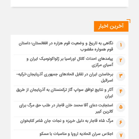
آخرین اخبار
نگاهی به تاریخ و وضعیت قوم هزاره در افغانستان؛ داستان
1
قوم همواره مغضوب
پیامدهای احداث کانال اوراسیا بر ژئواکونومیک ایران و
2
آسیای مرکزی
برخاستن ایران در تقابل اتحادهای جمهوری آذربایجان-ترکیه-
3
اسرائیل
آثار و نتایج توافق سواپ گاز ترکمنستان به آذربایجان از طریق
4
ایران
استجابت دعای آقا محمد خان قاجار در طلب حق مرگ برای
5
کاترین کبیر
مرگ شاه قاجار به دلیل خربزه و نجات جان شاعر کتابخوان
6
اجلاس سران اتحادیه اروپا و مناسبات با مسکو
7