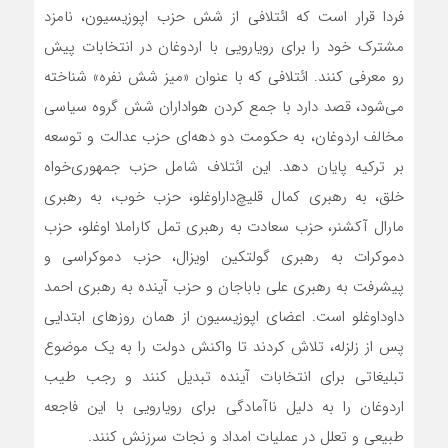
فردا قرار است که ائتلافی از شش حزب اپوزیسیون، نامزد
مشترک خود را برای رویارویی با اردوغان در انتخابات پیش
رو معرفی کنند. ائتلافی که با عنوان «میز شش نفره» شناخته
می‌شود، قصد دارد با جمع کردن هواداران شش گروه سیاسی
مخالف اردوغان، به حکومت دو دهه‌ای حزب عدالت و توسعه
بر ترکیه پایان دهد. این ائتلاف شامل حزب جمهوری‌خواه
خلق، به رهبری کمال قلیچ‌داراوغلو، حزب خوب، به رهبری
مارال آکشنر، حزب سعادت به رهبری تمل کاراملا اوغلو، حزب
دموکرات به رهبری گولتکین اویزال، حزب دموکراسی و
پیشرفت به رهبری علی باباجان و حزب آینده به رهبری احمد
داوداوغلو است. اعضای اپوزیسیون از همان روزهای ابتدایی
پس از زلزله، تلاش کردند تا واکنش دولت را به یک موضوع
تبلیغاتی برای انتخابات آینده تبدیل کنند و رجب طیب
اردوغان را به دلیل ناآمادگی برای رویارویی با این فاجعه
طبیعی و تعلل در عملیات امداد و نجات سرزنش کنند.