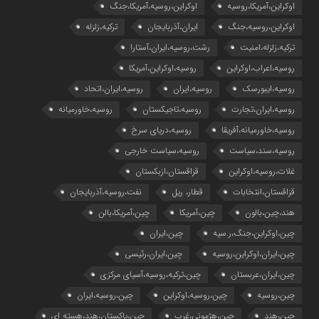
اوکراین،آمریکا،روسیه
اوکراین،روسیه،آمریکا،جنگ
اوکراین،روسیه،جنگ
ایران،آذربایجان
ترکیه،زلزله
ترکیه،زلزله،امنیت
رشت،روسیه،ایران،آستارا
روسیه،اعراب،اوکراین
روسیه،اوکراین،آمریکا
روسیه،ایبورسک
روسیه،ایران
روسیه،ایران،اتحاد
روسیه،ایران،تجارت
روسیه،تاجیکستان
روسیه،خاورمیانه
روسیه،خاورمیانه،آفریقا
روسیه،دریای سرخ
روسیه،سند،سیاست
روسیه،سیاست خارجی
غلات،روسیه،اوکراین
قزاقستان،ازبکستان
قزاقستان،انتخابات
قطار، ریل
نفت،روسیه،آذربایجان
هند،چین،بالون
چین،آمریکا
چین،آمریکا،بالن
چین،اوکراین،جنگ،ر.سیه
چین،ایران
چین،ایران،اوکراین،روسیه
چین،ایران،رئیسی
چین،ایران،عربستان
چین،ترکیه،روسیه،آسیای مرکزی
چین،روسیه
چین،روسیه،اوکراین
چین،روسیه،ایران
چین،هند
چین،هژمونی،غرب
چین،پاکستان،هند،هسته ای