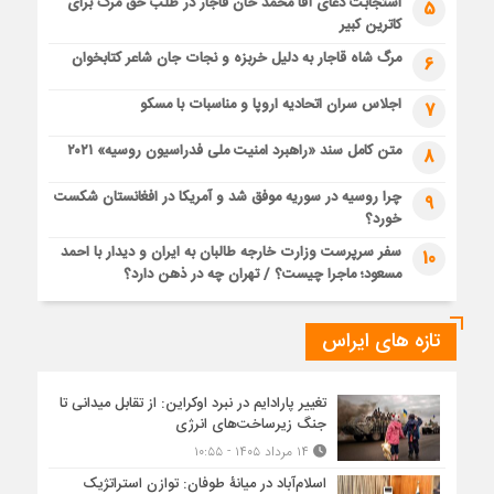
استجابت دعای آقا محمد خان قاجار در طلب حق مرگ برای
5
کاترین کبیر
مرگ شاه قاجار به دلیل خربزه و نجات جان شاعر کتابخوان
6
اجلاس سران اتحادیه اروپا و مناسبات با مسکو
7
متن کامل سند «راهبرد امنیت ملی فدراسیون روسیه» ۲۰۲۱
8
چرا روسیه در سوریه موفق شد و آمریکا در افغانستان شکست
9
خورد؟
سفر سرپرست وزارت خارجه طالبان به ایران و دیدار با احمد
10
مسعود؛ ماجرا چیست؟ / تهران چه در ذهن دارد؟
تازه های ایراس
تغییر پارادایم در نبرد اوکراین: از تقابل میدانی تا
جنگ زیرساخت‌های انرژی
۱۴ مرداد ۱۴۰۵ - ۱۰:۵۵
اسلام‌آباد در میانۀ طوفان: توازن استراتژیک