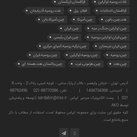
غلات،روسیه،اوکراین
قزاقستان،ازبکستان
قزاقستان،انتخابات
قطار، ریل
نفت،روسیه،آذربایجان
هند،چین،بالون
چین،آمریکا
چین،آمریکا،بالن
چین،اوکراین،جنگ،ر.سیه
چین،ایران
چین،ایران،اوکراین،روسیه
چین،ایران،رئیسی
چین،ایران،عربستان
چین،ترکیه،روسیه،آسیای مرکزی
چین،روسیه
چین،روسیه،اوکراین
چین،روسیه،ایران
چین،هند
چین،هژمونی،غرب
چین،پاکستان،هند،هسته ای
آدرس: تهران – خیابان ولیعصر – بالاتر از پارک ساعی – کوچه امینی، پلاک 2 – واحد 8
| کدپستی: 1434734368 | تلفن: 88770586-021 88792496-
021 | پست الکترونیک سردبیر ایراس : sardabir@iras.ir |
توسعه و پشتیبانی
توسط AKO
كليه حقوق این سایت برای مجموعه ایراس محفوظ است، استفاده از مطالب با ذكر
منبع بلامانع است.