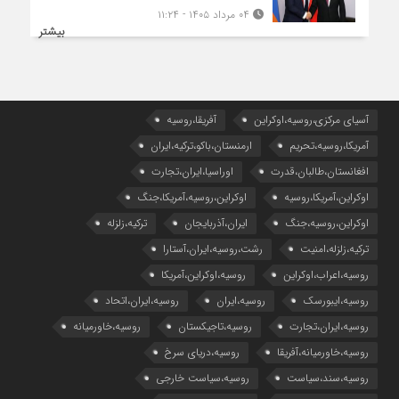
۰۴ مرداد ۱۴۰۵ - ۱۱:۲۴
بیشتر
آسیای مرکزی،روسیه،اوکراین
آفریقا،روسیه
آمریکا،روسیه،تحریم
ارمنستان،باکو،ترکیه،ایران
افغانستان،طالبان،قدرت
اوراسیا،ایران،تجارت
اوکراین،آمریکا،روسیه
اوکراین،روسیه،آمریکا،جنگ
اوکراین،روسیه،جنگ
ایران،آذربایجان
ترکیه،زلزله
ترکیه،زلزله،امنیت
رشت،روسیه،ایران،آستارا
روسیه،اعراب،اوکراین
روسیه،اوکراین،آمریکا
روسیه،ایبورسک
روسیه،ایران
روسیه،ایران،اتحاد
روسیه،ایران،تجارت
روسیه،تاجیکستان
روسیه،خاورمیانه
روسیه،خاورمیانه،آفریقا
روسیه،دریای سرخ
روسیه،سند،سیاست
روسیه،سیاست خارجی