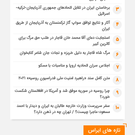
برخاستن ایران در تقابل اتحادهای جمهوری آذربایجان-ترکیه-
3
اسرائیل
آثار و نتایج توافق سواپ گاز ترکمنستان به آذربایجان از طریق
4
ایران
استجابت دعای آقا محمد خان قاجار در طلب حق مرگ برای
5
کاترین کبیر
مرگ شاه قاجار به دلیل خربزه و نجات جان شاعر کتابخوان
6
اجلاس سران اتحادیه اروپا و مناسبات با مسکو
7
متن کامل سند «راهبرد امنیت ملی فدراسیون روسیه» ۲۰۲۱
8
چرا روسیه در سوریه موفق شد و آمریکا در افغانستان شکست
9
خورد؟
سفر سرپرست وزارت خارجه طالبان به ایران و دیدار با احمد
10
مسعود؛ ماجرا چیست؟ / تهران چه در ذهن دارد؟
تازه های ایراس