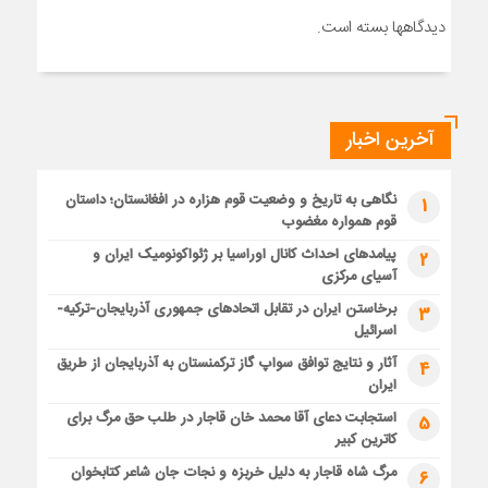
دیدگاهها بسته است.
آخرین اخبار
نگاهی به تاریخ و وضعیت قوم هزاره در افغانستان؛ داستان
1
قوم همواره مغضوب
پیامدهای احداث کانال اوراسیا بر ژئواکونومیک ایران و
2
آسیای مرکزی
برخاستن ایران در تقابل اتحادهای جمهوری آذربایجان-ترکیه-
3
اسرائیل
آثار و نتایج توافق سواپ گاز ترکمنستان به آذربایجان از طریق
4
ایران
استجابت دعای آقا محمد خان قاجار در طلب حق مرگ برای
5
کاترین کبیر
مرگ شاه قاجار به دلیل خربزه و نجات جان شاعر کتابخوان
6