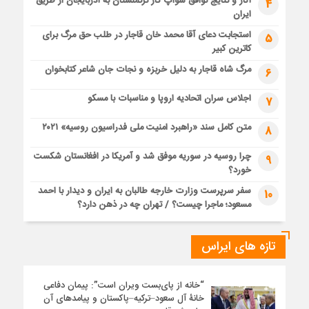
آثار و نتایج توافق سواپ گاز ترکمنستان به آذربایجان از طریق
4
ایران
استجابت دعای آقا محمد خان قاجار در طلب حق مرگ برای
5
کاترین کبیر
مرگ شاه قاجار به دلیل خربزه و نجات جان شاعر کتابخوان
6
اجلاس سران اتحادیه اروپا و مناسبات با مسکو
7
متن کامل سند «راهبرد امنیت ملی فدراسیون روسیه» ۲۰۲۱
8
چرا روسیه در سوریه موفق شد و آمریکا در افغانستان شکست
9
خورد؟
سفر سرپرست وزارت خارجه طالبان به ایران و دیدار با احمد
10
مسعود؛ ماجرا چیست؟ / تهران چه در ذهن دارد؟
تازه های ایراس
“خانه از پای‌بست ویران است”: پیمان دفاعی
خانۀ آل سعود–ترکیه–پاکستان و پیامدهای آن