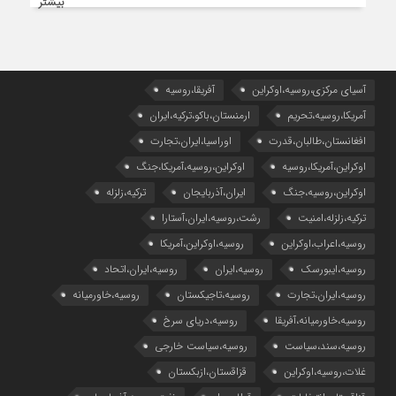
بیشتر
آسیای مرکزی،روسیه،اوکراین
آفریقا،روسیه
آمریکا،روسیه،تحریم
ارمنستان،باکو،ترکیه،ایران
افغانستان،طالبان،قدرت
اوراسیا،ایران،تجارت
اوکراین،آمریکا،روسیه
اوکراین،روسیه،آمریکا،جنگ
اوکراین،روسیه،جنگ
ایران،آذربایجان
ترکیه،زلزله
ترکیه،زلزله،امنیت
رشت،روسیه،ایران،آستارا
روسیه،اعراب،اوکراین
روسیه،اوکراین،آمریکا
روسیه،ایبورسک
روسیه،ایران
روسیه،ایران،اتحاد
روسیه،ایران،تجارت
روسیه،تاجیکستان
روسیه،خاورمیانه
روسیه،خاورمیانه،آفریقا
روسیه،دریای سرخ
روسیه،سند،سیاست
روسیه،سیاست خارجی
غلات،روسیه،اوکراین
قزاقستان،ازبکستان