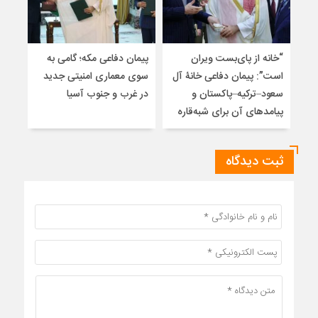
“خانه از پای‌بست ویران
پیمان دفاعی مکه؛ گامی به
تلا
است”: پیمان دفاعی خانۀ آل
سوی معماری امنیتی جدید
ساز
سعود–ترکیه–پاکستان و
در غرب و جنوب آسیا
تلوی
پیامدهای آن برای شبه‌قاره
خاتم
ثبت دیدگاه