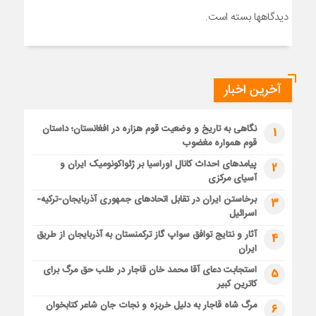
دیدگاهها بسته است.
آخرین اخبار
نگاهی به تاریخ و وضعیت قوم هزاره در افغانستان؛ داستان
1
قوم همواره مغضوب
پیامدهای احداث کانال اوراسیا بر ژئواکونومیک ایران و
2
آسیای مرکزی
برخاستن ایران در تقابل اتحادهای جمهوری آذربایجان-ترکیه-
3
اسرائیل
آثار و نتایج توافق سواپ گاز ترکمنستان به آذربایجان از طریق
4
ایران
استجابت دعای آقا محمد خان قاجار در طلب حق مرگ برای
5
کاترین کبیر
مرگ شاه قاجار به دلیل خربزه و نجات جان شاعر کتابخوان
6