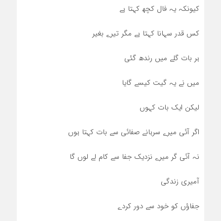
کیونکہ یہ فال کچھ کہتا ہے
کس قدر سہانا کہتا ہے مگر تیرے بغیر
ہر بات گلے میں رندھ گئی
میں نے یہ گیت کیسے گایا
لیکن ایک بات کہوں
اگر آئی میرے سرہانے صفائی سے بات کہتا ہوں
نہ آئی گر میرے نزدیک جفا سے کام لے لوں گا
آمیری زندگی
جفاؤں کو خود سے دور کردے