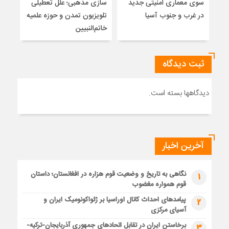
سوی معماری امنیتی جدید
سازی مذهبی؛ علل تعطیلی
در غرب و جنوب آسیا
تلویزیون تمدن و حوزه علمیه
نظری
خاتم‌النبیین
راه
ثبت دیدگاه
دیدگاهها بسته است.
آخرین اخبار
نگاهی به تاریخ و وضعیت قوم هزاره در افغانستان؛ داستان
1
قوم همواره مغضوب
پیامدهای احداث کانال اوراسیا بر ژئواکونومیک ایران و
2
آسیای مرکزی
برخاستن ایران در تقابل اتحادهای جمهوری آذربایجان-ترکیه-
3