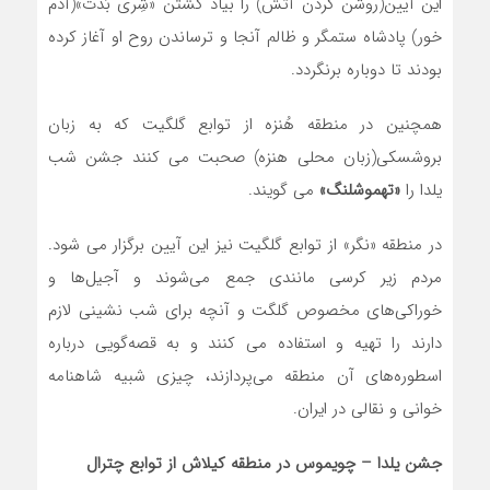
این آیین(روشن کردن آتش) را بیاد کشتن «شِری بَدَت»(آدم
خور) پادشاه ستمگر و ظالم آنجا و ترساندن روح او آغاز کرده
بودند تا دوباره برنگردد.
همچنین در منطقه هُنزه از توابع گلگیت که به زبان
بروشسکی(زبان محلی هنزه) صحبت می کنند جشن شب
یلدا را
«تهموشلنگ»
می گویند.
در منطقه «نگر» از توابع گلگیت نیز این آیین برگزار می شود.
مردم زیر کرسی مانندی جمع می‌شوند و آجیل‌ها و
خوراکی‌های مخصوص گلگت و آنچه برای شب نشینی لازم
دارند را تهیه و استفاده می کنند و به قصه‌گویی درباره
اسطوره‌های آن منطقه می‌پردازند، چیزی شبیه شاهنامه
خوانی و نقالی در ایران.
جشن یلدا – چویموس در منطقه کیلاش از توابع چترال