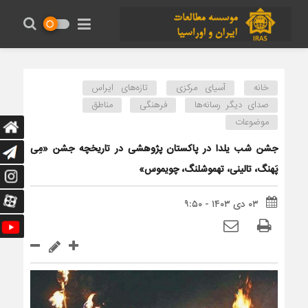
خانه
آسیای مرکزی
تازه‌های ایراس
صدای دیگر رسانه‌ها
فرهنگی
مناطق
موضوعات
جشن شب یلدا در پاکستان پژوهشی در تاریخچه جشن «مِی
پَهنگ، تالینی، تهموشلنگ، چویموس»
۰۳ دی ۱۴۰۳ - ۹:۵۰