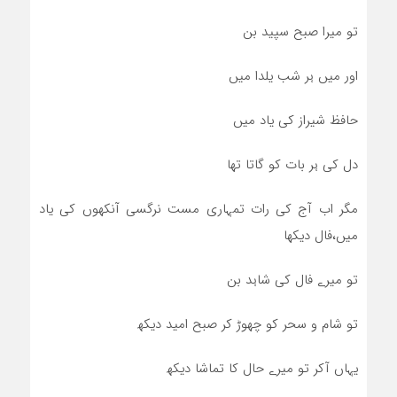
تو میرا صبح سپید بن
اور میں ہر شب یلدا میں
حافظ شیراز کی یاد میں
دل کی ہر بات کو گاتا تھا
مگر اب آج کی رات تمہاری مست نرگسی آنکھوں کی یاد
میں،فال دیکھا
تو میرے فال کی شاہد بن
تو شام و سحر کو چھوڑ کر صبح امید دیکھ
یہاں آکر تو میرے حال کا تماشا دیکھ