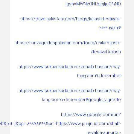
igsh=MWNzOHRqbjljeG91NQ
https://travelpakistani.com/blogs/kalash-festivals-
2024-25/126
https://hunzaguidespakistan.com/tours/chilam-joshi-
festival-kalash/
https://www.sukhankada.com/zohaib-hassan/may-
fang-aor-21-december
https://www.sukhankada.com/zohaib-hassan/may-
fang-aor-21-december#google_vignette
https://www.google.com/url?
b&rct=j&opi=89978449&url=https://www.punjnud.com/shab-
e-yalda-aur-urdu-