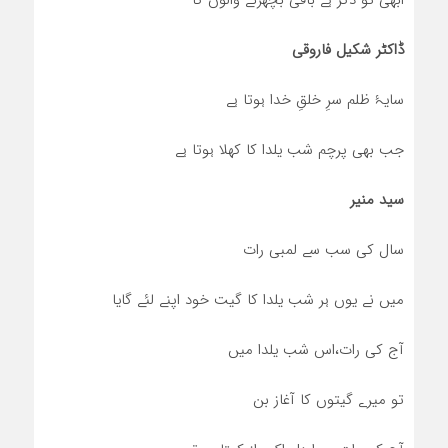
ڈاکٹر شکیل فاروقی
سایۂ ظلم سرِ خلقِ خدا ہوتا ہے
جب بھی پرچم شب یلدا کا کھلا ہوتا ہے
سید منیر
سال کی سب سے لمبی رات
میں نے یوں ہر شب یلدا کا گیت خود اپنے لئے گایا
آج کی رات،اس شب یلدا میں
تو میرے گیتوں کا آغاز بن