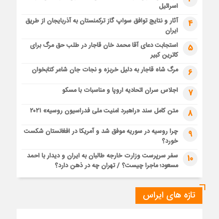
اسرائیل
آثار و نتایج توافق سواپ گاز ترکمنستان به آذربایجان از طریق
4
ایران
استجابت دعای آقا محمد خان قاجار در طلب حق مرگ برای
5
کاترین کبیر
مرگ شاه قاجار به دلیل خربزه و نجات جان شاعر کتابخوان
6
اجلاس سران اتحادیه اروپا و مناسبات با مسکو
7
متن کامل سند «راهبرد امنیت ملی فدراسیون روسیه» ۲۰۲۱
8
چرا روسیه در سوریه موفق شد و آمریکا در افغانستان شکست
9
خورد؟
سفر سرپرست وزارت خارجه طالبان به ایران و دیدار با احمد
10
مسعود؛ ماجرا چیست؟ / تهران چه در ذهن دارد؟
تازه های ایراس