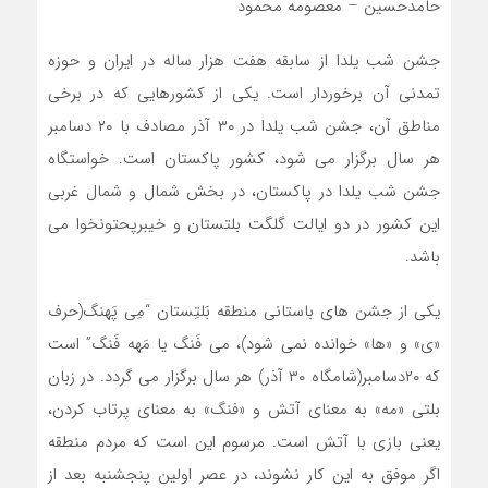
حامدحسین – معصومه محمود
جشن شب یلدا از سابقه هفت هزار ساله در ایران و حوزه
تمدنی آن برخوردار است. یکی از کشورهایی که در برخی
مناطق آن، جشن شب یلدا در ۳۰ آذر مصادف با ۲۰ دسامبر
هر سال برگزار می شود، کشور پاکستان است. خواستگاه
جشن شب یلدا در پاکستان، در بخش شمال و شمال غربی
این کشور در دو ایالت گلگت بلتستان و خیبرپحتونخوا می
باشد.
یکی از جشن های باستانی منطقه بَلتِستان “مِی پَهنگ(حرف
«ی» و «ها» خوانده نمی شود)، می فَنگ یا مَهه فَنگ” است
که ۲۰دسامبر(شامگاه ۳۰ آذر) هر سال برگزار می گردد. در زبان
بلتی «مه» به معنای آتش و «فنگ» به معنای پرتاب کردن،
یعنی بازی با آتش است. مرسوم این است که مردم منطقه
اگر موفق به این کار نشوند، در عصر اولین پنجشنبه بعد از