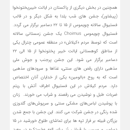
همچنین در بخش دیگری از پاکستان در ایالت خیبرپختونخوا
(پیشاور)، جشن های شب یلدا به شکل دیگر و در قالب
فستیوال سالانه چویموس از ۱۵ تا ۲۲ دسامبر برگزار می گردد.
فستیوال چویموس Choimus یک جشن زمستانی سالانه
است که توسط مردم «کیلاش» در منطقه عمومی چترال یکی
از مناطق کوهستانی ایالت خیبر پختونخوا از ۱۵ الی ۲۲
دسامبر برگزار می شود. این جشن پرجنب و جوش ملی
مذهبی دارای رقص های سنتی، غذاها و سرودهای مذهبی
است که به روح «بالومین» یکی از خدایان آنان اختصاص
دارد. مردم کیلاش در این فستیوال اطراف آتش با ریتم
ضربات طبل و نوشیدن می رقصند و شراب می خورند. زنان
با پوشیدن لباس‌های مشکی سنتی و سرپوش‌های گلدوزی
شده رنگی در جشن‌ شرکت می کنند. این جشن با جمع شدن
بزرگان قبیله بر فراز تپه ها برای تماشای طلوع خورشید در ۱۵
دسامبر و سپس با قربانی بُز برای الهه «جَستک» در معبد