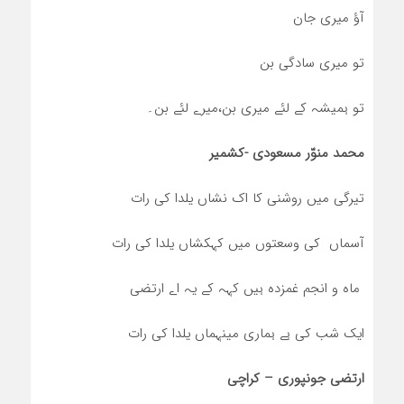
آؤ میری جان
تو میری سادگی بن
تو ہمیشہ کے لئے میری بن،میرے لئے بن۔
محمد منوّر مسعودی -کشمیر
تیرگی میں روشنی کا اک نشاں یلدا کی رات
آسماں کی وسعتوں میں کہکشاں یلدا کی رات
ماہ و انجم غمزدہ ہیں کہہ کے یہ اے ارتضی
ایک شب کی ہے ہماری میںہماں یلدا کی رات
ارتضی جونپوری – کراچی