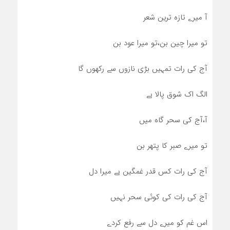
آ میرے تازہ ترین شعر
تو میرا چین بن،تو میرا عود بن
آج کی رات تمہیں بڑی نازوں سے رکھوں گا
الگ اک شوق پالا ہے
آ،آج کی سحر گاہ میں
تو میرے صبر کا پتھر بن
آج کی رات کس قدر غمگین ہے میرا دل
آج کی رات کی کوئی سحر نہیں
اس غم کو میرے دل سے رفع کردے