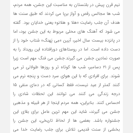
نیم قرن پیش در بلتستان به مناسبت این جشن، همه مردم،
شب ها مجالس رقص و آواز برپا می کردند که طبق سنت ها
هدف آن جلب رضایت «هلا و هلانو» یعنی خدایان بود. گفته
می شود که آهنگ های محلی مربوط به این جشن بود، اما
در پانزده بیست سال اخیر، آیین «مِی پَهنگ» شتاب خود را از
دست داده است. اما در روستاهای دورافتاده این رویداد را به
صورت نمادین جشن می گیرند.جشن می فنگ مهم است زیرا
پس از ۲۱ دسامبر، شب ها کوتاه تر و روزها طولانی تر می
شوند. برای افرادی که با این هوای سرد دست و پنجه نرم می
کنند کمتر از عید نیست، فقط کسانی که در دمای منفی ۱۵
درجه زندگی می کنند می توانند این لحظات شادی را
احساس کنند. بنابراین، همه مردم اینجا از هر قبیله و مذهبی
جشن می گیرند، شاید این مهم ترین عامل برای بقای این
جشنواره باشد. بعضی ها از لحاظ تاریخی، این جشن را
بخشی از سنت قدیمی تلاش برای جلب رضایت خدا می