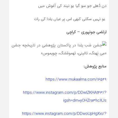
دن ڈھلے جو سو گیا ہو نیند کی آغوش میں
ہو نہیں سکتی کبھی اس پر عیاں یلدا کی رات
ارتضی جونپوری – کراچی
منابع پژوهش:
https://www.mukaalma.com/16549
https://www.instagram.com/p/DDwlZKHAt43/?
igsh=dm0yOHZra3I1cXJs
https://www.instagram.com/p/DDwoUpHgXx1/?