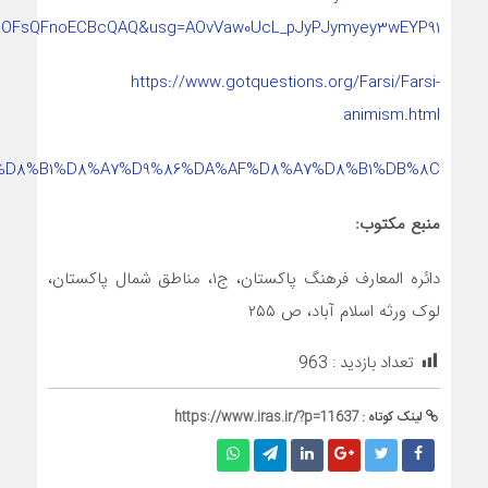
reOFsQFnoECBcQAQ&usg=AOvVaw0UcL_pJyPJymyey3wEYP91
https://www.gotquestions.org/Farsi/Farsi-
animism.html
8%A7%D8%B1%D8%A7%D9%86%DA%AF%D8%A7%D8%B1%DB%8C
منبع مکتوب:
دائره المعارف فرهنگ پاکستان، ج۱، مناطق شمال پاکستان،
لوک ورثه اسلام آباد، ص ۲۵۵
تعداد بازدید :
963
لینک کوتاه :
https://www.iras.ir/?p=11637