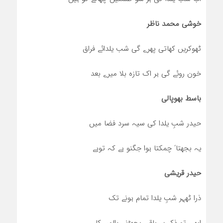
خوشی محمد ناظر
ٹھوکریں کھاتی پھرے گی شب یلدائے فراق
خون روئے گی ہر اک تازہ بلا میرے بعد
باسط بھوپالی
حیدر شبِ یلدا کی سیہ سرد فضا میں
یہ بجھتا‘ چمکتا ہوا جگنو ہے کہ توہے
حیدر قریشی
ذرا ٹھہر شبِ یلدا تمام ہونے تک
ابھی تو ذکر ہے باقی بچھڑنے والوں کا