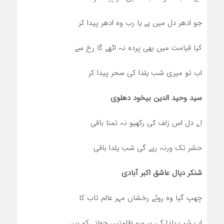
جو ادھر دل میں ہے یا رب وہ ادھر پیدا کر
کیا قیامت میں بھی پردہ نہ اٹھے گا رخ سے
اب تو میری شب یلدا کی سحر پیدا کر
سید وحید الدین بیخود دهلوی
اے دل اس زلف کی رکھیو نہ تمنا باقی
حشر تک ورنہ رہے گی شب یلدا باقی
شنکر دیال عاشق اکبر آبادی
چھپ گیا وہ روئے رخشاں مہر عالم تاب کا
اب شب یلدا کی ہر سو ظلمتیں چھانے کو ہیں