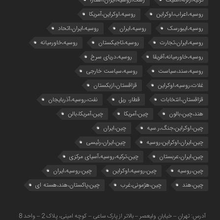
روسیه،اعراب،اوکراین
روسیه،اوکراین،آمریکا
روسیه،ایبورسک
روسیه،ایران
روسیه،ایران،اتحاد
روسیه،ایران،تجارت
روسیه،تاجیکستان
روسیه،خاورمیانه
روسیه،خاورمیانه،آفریقا
روسیه،دریای سرخ
روسیه،سند،سیاست
روسیه،سیاست خارجی
غلات،روسیه،اوکراین
قزاقستان،ازبکستان
قزاقستان،انتخابات
قطار، ریل
نفت،روسیه،آذربایجان
هند،چین،بالون
چین،آمریکا
چین،آمریکا،بالن
چین،اوکراین،جنگ،ر.سیه
چین،ایران
چین،ایران،اوکراین،روسیه
چین،ایران،رئیسی
چین،ایران،عربستان
چین،ترکیه،روسیه،آسیای مرکزی
چین،روسیه
چین،روسیه،اوکراین
چین،روسیه،ایران
چین،هند
چین،هژمونی،غرب
چین،پاکستان،هند،هسته ای
آدرس: تهران – خیابان ولیعصر – بالاتر از پارک ساعی – کوچه امینی، پلاک 2 – واحد 8