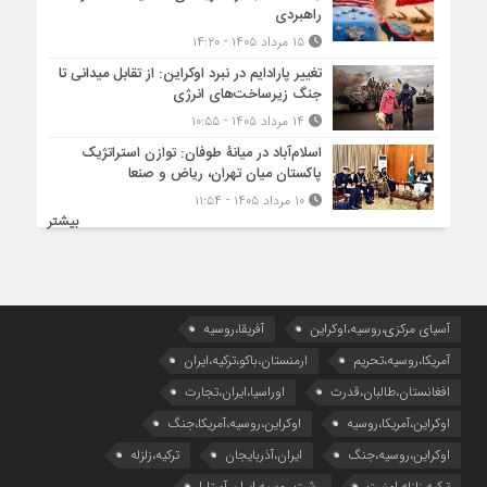
راهبردی
۱۵ مرداد ۱۴۰۵ - ۱۴:۲۰
تغییر پارادایم در نبرد اوکراین: از تقابل میدانی تا
جنگ زیرساخت‌های انرژی
۱۴ مرداد ۱۴۰۵ - ۱۰:۵۵
اسلام‌آباد در میانۀ طوفان: توازن استراتژیک
پاکستان میان تهران، ریاض و صنعا
۱۰ مرداد ۱۴۰۵ - ۱۱:۵۴
بیشتر
آسیای مرکزی،روسیه،اوکراین
آفریقا،روسیه
آمریکا،روسیه،تحریم
ارمنستان،باکو،ترکیه،ایران
افغانستان،طالبان،قدرت
اوراسیا،ایران،تجارت
اوکراین،آمریکا،روسیه
اوکراین،روسیه،آمریکا،جنگ
اوکراین،روسیه،جنگ
ایران،آذربایجان
ترکیه،زلزله
ترکیه،زلزله،امنیت
رشت،روسیه،ایران،آستارا