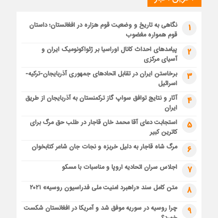
نگاهی به تاریخ و وضعیت قوم هزاره در افغانستان؛ داستان
1
قوم همواره مغضوب
پیامدهای احداث کانال اوراسیا بر ژئواکونومیک ایران و
2
آسیای مرکزی
برخاستن ایران در تقابل اتحادهای جمهوری آذربایجان-ترکیه-
3
اسرائیل
آثار و نتایج توافق سواپ گاز ترکمنستان به آذربایجان از طریق
4
ایران
استجابت دعای آقا محمد خان قاجار در طلب حق مرگ برای
5
کاترین کبیر
مرگ شاه قاجار به دلیل خربزه و نجات جان شاعر کتابخوان
6
اجلاس سران اتحادیه اروپا و مناسبات با مسکو
7
متن کامل سند «راهبرد امنیت ملی فدراسیون روسیه» ۲۰۲۱
8
چرا روسیه در سوریه موفق شد و آمریکا در افغانستان شکست
9