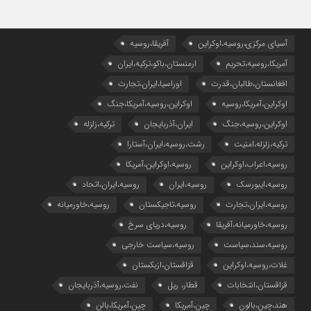
آسیای مرکزی،روسیه،اوکراین
آفریقا،روسیه
آمریکا،روسیه،تحریم
ارمنستان،باکو،ترکیه،ایران
افغانستان،طالبان،قدرت
اوراسیا،ایران،تجارت
اوکراین،آمریکا،روسیه
اوکراین،روسیه،آمریکا،جنگ
اوکراین،روسیه،جنگ
ایران،آذربایجان
ترکیه،زلزله
ترکیه،زلزله،امنیت
رشت،روسیه،ایران،آستارا
روسیه،اعراب،اوکراین
روسیه،اوکراین،آمریکا
روسیه،ایبورسک
روسیه،ایران
روسیه،ایران،اتحاد
روسیه،ایران،تجارت
روسیه،تاجیکستان
روسیه،خاورمیانه
روسیه،خاورمیانه،آفریقا
روسیه،دریای سرخ
روسیه،سند،سیاست
روسیه،سیاست خارجی
غلات،روسیه،اوکراین
قزاقستان،ازبکستان
قزاقستان،انتخابات
قطار، ریل
نفت،روسیه،آذربایجان
هند،چین،بالون
چین،آمریکا
چین،آمریکا،بالن