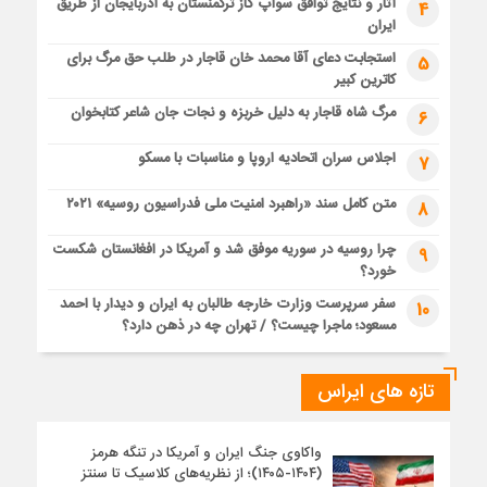
آثار و نتایج توافق سواپ گاز ترکمنستان به آذربایجان از طریق
4
ایران
استجابت دعای آقا محمد خان قاجار در طلب حق مرگ برای
5
کاترین کبیر
مرگ شاه قاجار به دلیل خربزه و نجات جان شاعر کتابخوان
6
اجلاس سران اتحادیه اروپا و مناسبات با مسکو
7
متن کامل سند «راهبرد امنیت ملی فدراسیون روسیه» ۲۰۲۱
8
چرا روسیه در سوریه موفق شد و آمریکا در افغانستان شکست
9
خورد؟
سفر سرپرست وزارت خارجه طالبان به ایران و دیدار با احمد
10
مسعود؛ ماجرا چیست؟ / تهران چه در ذهن دارد؟
تازه های ایراس
واکاوی جنگ ایران و آمریکا در تنگه هرمز
(۱۴۰۴-۱۴۰۵)؛ از نظریه‌های کلاسیک تا سنتز