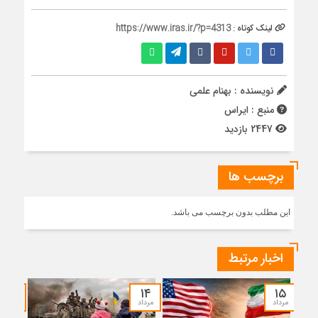
لینک کوتاه :
https://www.iras.ir/?p=4313
نویسنده : بهنام علمی
منبع : ایراس
2447 بازدید
برچسب ها
این مطلب بدون برچسب می باشد.
اخبار مرتبط
۱۲
۱۴
۱۵
مرداد
مرداد
مرداد