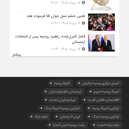
۰۷ مرداد ۱۴۰۵ - ۱۴:۲۸
طنین خشم نسل جوان امّا فرسوده هند
۰۶ مرداد ۱۴۰۵ - ۱۲:۴۲
فشار کنترل‌شده؛ راهبرد روسیه پس از انتخابات
ارمنستان
۰۴ مرداد ۱۴۰۵ - ۱۱:۲۴
بیشتر
آسیای مرکزی،روسیه،اوکراین
آفریقا،روسیه
آمریکا،روسیه،تحریم
ارمنستان،باکو،ترکیه،ایران
افغانستان،طالبان،قدرت
اوراسیا،ایران،تجارت
اوکراین،آمریکا،روسیه
اوکراین،روسیه،آمریکا،جنگ
اوکراین،روسیه،جنگ
ایران،آذربایجان
ترکیه،زلزله
ترکیه،زلزله،امنیت
رشت،روسیه،ایران،آستارا