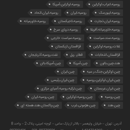
روسیه،اعراب،اوکراین
روسیه،اوکراین،آمریکا
روسیه،ایبورسک
روسیه،ایران
روسیه،ایران،اتحاد
روسیه،ایران،تجارت
روسیه،تاجیکستان
روسیه،خاورمیانه
روسیه،خاورمیانه،آفریقا
روسیه،دریای سرخ
روسیه،سند،سیاست
روسیه،سیاست خارجی
غلات،روسیه،اوکراین
قزاقستان،ازبکستان
قزاقستان،انتخابات
قطار، ریل
نفت،روسیه،آذربایجان
هند،چین،بالون
چین،آمریکا
چین،آمریکا،بالن
چین،اوکراین،جنگ،ر.سیه
چین،ایران
چین،ایران،اوکراین،روسیه
چین،ایران،رئیسی
چین،ایران،عربستان
چین،ترکیه،روسیه،آسیای مرکزی
چین،روسیه
چین،روسیه،اوکراین
چین،روسیه،ایران
چین،هند
چین،هژمونی،غرب
چین،پاکستان،هند،هسته ای
آدرس: تهران – خیابان ولیعصر – بالاتر از پارک ساعی – کوچه امینی، پلاک 2 – واحد 8