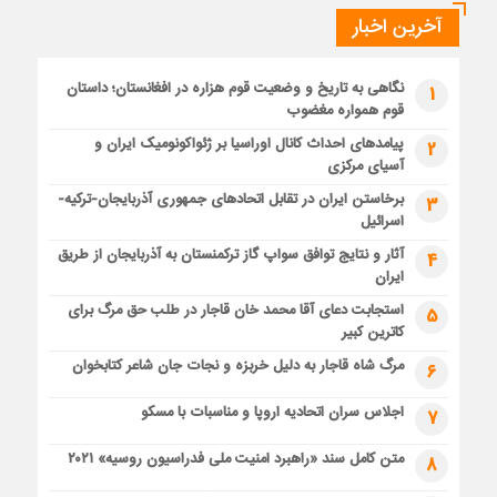
آخرین اخبار
نگاهی به تاریخ و وضعیت قوم هزاره در افغانستان؛ داستان
1
قوم همواره مغضوب
پیامدهای احداث کانال اوراسیا بر ژئواکونومیک ایران و
2
آسیای مرکزی
برخاستن ایران در تقابل اتحادهای جمهوری آذربایجان-ترکیه-
3
اسرائیل
آثار و نتایج توافق سواپ گاز ترکمنستان به آذربایجان از طریق
4
ایران
استجابت دعای آقا محمد خان قاجار در طلب حق مرگ برای
5
کاترین کبیر
مرگ شاه قاجار به دلیل خربزه و نجات جان شاعر کتابخوان
6
اجلاس سران اتحادیه اروپا و مناسبات با مسکو
7
متن کامل سند «راهبرد امنیت ملی فدراسیون روسیه» ۲۰۲۱
8