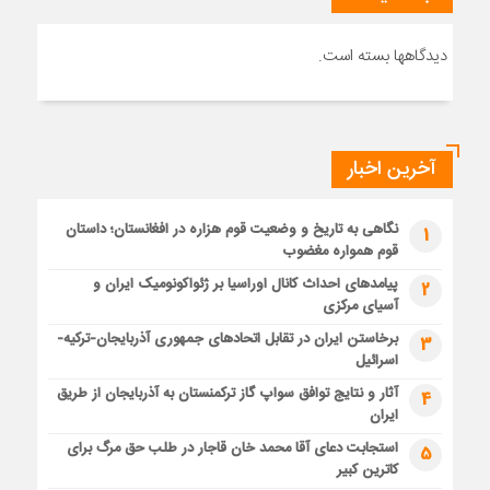
دیدگاهها بسته است.
آخرین اخبار
نگاهی به تاریخ و وضعیت قوم هزاره در افغانستان؛ داستان
1
قوم همواره مغضوب
پیامدهای احداث کانال اوراسیا بر ژئواکونومیک ایران و
2
آسیای مرکزی
برخاستن ایران در تقابل اتحادهای جمهوری آذربایجان-ترکیه-
3
اسرائیل
آثار و نتایج توافق سواپ گاز ترکمنستان به آذربایجان از طریق
4
ایران
استجابت دعای آقا محمد خان قاجار در طلب حق مرگ برای
5
کاترین کبیر