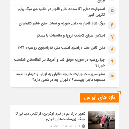
ایران
استجابت دعای آقا محمد خان قاجار در طلب حق مرگ برای
5
کاترین کبیر
مرگ شاه قاجار به دلیل خربزه و نجات جان شاعر کتابخوان
6
اجلاس سران اتحادیه اروپا و مناسبات با مسکو
7
متن کامل سند «راهبرد امنیت ملی فدراسیون روسیه» ۲۰۲۱
8
چرا روسیه در سوریه موفق شد و آمریکا در افغانستان شکست
9
خورد؟
سفر سرپرست وزارت خارجه طالبان به ایران و دیدار با احمد
10
مسعود؛ ماجرا چیست؟ / تهران چه در ذهن دارد؟
تازه های ایراس
تغییر پارادایم در نبرد اوکراین: از تقابل میدانی تا
جنگ زیرساخت‌های انرژی
۱۴ مرداد ۱۴۰۵ - ۱۰:۵۵