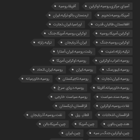
آسیای مرکزی،روسیه،اوکراین
آفریقا،روسیه
آمریکا،روسیه،تحریم
ارمنستان،باکو،ترکیه،ایران
افغانستان،طالبان،قدرت
اوراسیا،ایران،تجارت
اوکراین،آمریکا،روسیه
اوکراین،روسیه،آمریکا،جنگ
اوکراین،روسیه،جنگ
ایران،آذربایجان
ترکیه،زلزله
ترکیه،زلزله،امنیت
رشت،روسیه،ایران،آستارا
روسیه،اعراب،اوکراین
روسیه،اوکراین،آمریکا
روسیه،ایبورسک
روسیه،ایران
روسیه،ایران،اتحاد
روسیه،ایران،تجارت
روسیه،تاجیکستان
روسیه،خاورمیانه
روسیه،خاورمیانه،آفریقا
روسیه،دریای سرخ
روسیه،سند،سیاست
روسیه،سیاست خارجی
غلات،روسیه،اوکراین
قزاقستان،ازبکستان
قزاقستان،انتخابات
قطار، ریل
نفت،روسیه،آذربایجان
هند،چین،بالون
چین،آمریکا
چین،آمریکا،بالن
چین،اوکراین،جنگ،ر.سیه
چین،ایران