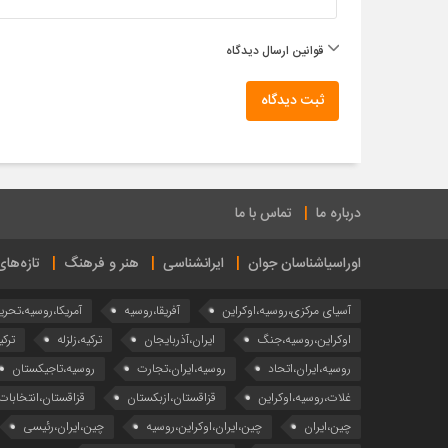
قوانین ارسال دیدگاه
ثبت دیدگاه
درباره ما
تماس با ما
اوراسیاشناسان جوان
ایرانشناسی
هنر و فرهنگ
تازه‌ها
آسیای مرکزی،روسیه،اوکراین
آفریقا،روسیه
آمریکا،روسیه،تحری
اوکراین،روسیه،جنگ
ایران،آذربایجان
ترکیه،زلزله
ترکی
روسیه،ایران،اتحاد
روسیه،ایران،تجارت
روسیه،تاجیکستان
غلات،روسیه،اوکراین
قزاقستان،ازبکستان
قزاقستان،انتخابات
چین،ایران
چین،ایران،اوکراین،روسیه
چین،ایران،رئیسی