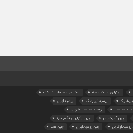
اوکراین،آمریکا،روسیه
اوکراین،روسیه،آمریکا،جنگ
ین،آمریکا
روسیه،ایبورسک
روسیه،ایران
،سند،سیاست
روسیه،سیاست خارجی
چین،آمریکا،بالن
چین،اوکراین،جنگ،ر.سیه
روسیه،اوکراین
چین،روسیه،ایران
چین،هند