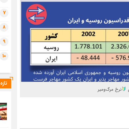
7
8
9
10
تازه
ی
نرخ مرگ‌و‌میر