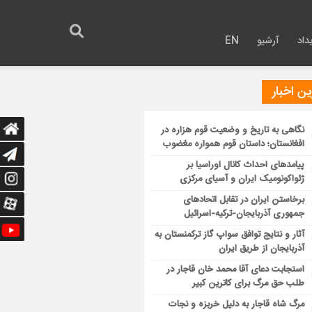
داد
آرشیو
EN
ن اخبار
نگاهی به تاریخ و وضعیت قوم هزاره در
افغانستان؛ داستان قوم همواره مغضوب
پیامدهای احداث کانال اوراسیا بر
ژئواکونومیک ایران و آسیای مرکزی
برخاستن ایران در تقابل اتحادهای
جمهوری آذربایجان-ترکیه-اسرائیل
آثار و نتایج توافق سواپ گاز ترکمنستان به
آذربایجان از طریق ایران
استجابت دعای آقا محمد خان قاجار در
طلب حق مرگ برای کاترین کبیر
مرگ شاه قاجار به دلیل خربزه و نجات