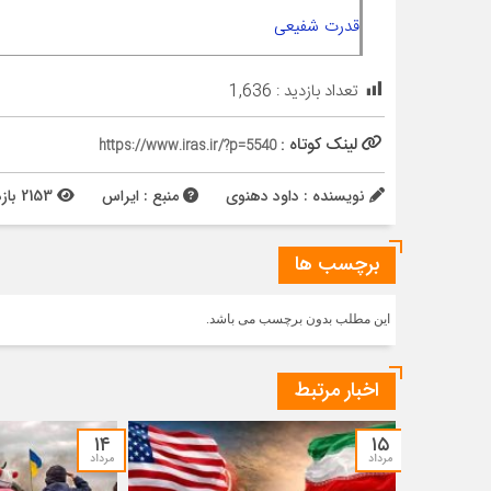
قدرت شفیعی
تعداد بازدید :
1,636
لینک کوتاه :
https://www.iras.ir/?p=5540
نویسنده : داود دهنوی
منبع : ایراس
2153 بازدید
برچسب ها
این مطلب بدون برچسب می باشد.
اخبار مرتبط
۱۴
۱۵
مرداد
مرداد