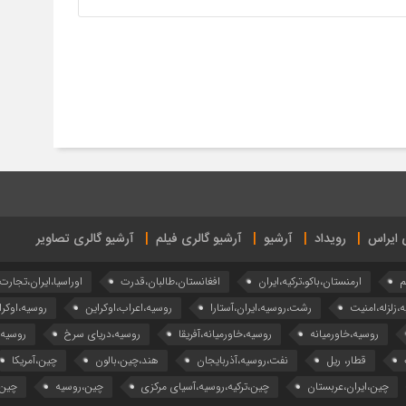
ی ایراس
رویداد
آرشیو
آرشیو گالری فیلم
آرشیو گالری تصاویر
م
ارمنستان،باکو،ترکیه،ایران
افغانستان،طالبان،قدرت
اوراسیا،ایران،تجارت
ه،زلزله،امنیت
رشت،روسیه،ایران،آستارا
روسیه،اعراب،اوکراین
روسیه،اوکرا
روسیه،خاورمیانه
روسیه،خاورمیانه،آفریقا
روسیه،دریای سرخ
روسیه
قطار، ریل
نفت،روسیه،آذربایجان
هند،چین،بالون
چین،آمریکا
چین،ایران،عربستان
چین،ترکیه،روسیه،آسیای مرکزی
چین،روسیه
چین،