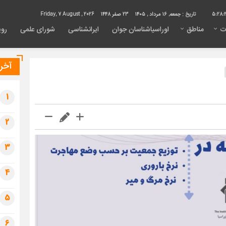
5:28:
تاریخ :
جمعه, ۱۶ مرداد , ۱۴۰۵
23 صفر 1448
Friday, 7 August , 2026
ت
مناطق
اوراسیاشناسان جوان
ایرانشناسی
شورای علمی
روی
آخری
1
2
3
4
5
6