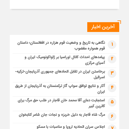
آخرین اخبار
نگاهی به تاریخ و وضعیت قوم هزاره در افغانستان؛ داستان
1
قوم همواره مغضوب
پیامدهای احداث کانال اوراسیا بر ژئواکونومیک ایران و
2
آسیای مرکزی
برخاستن ایران در تقابل اتحادهای جمهوری آذربایجان-ترکیه-
3
اسرائیل
آثار و نتایج توافق سواپ گاز ترکمنستان به آذربایجان از طریق
4
ایران
استجابت دعای آقا محمد خان قاجار در طلب حق مرگ برای
5
کاترین کبیر
مرگ شاه قاجار به دلیل خربزه و نجات جان شاعر کتابخوان
6
اجلاس سران اتحادیه اروپا و مناسبات با مسکو
7