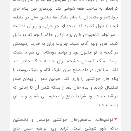
کر اقدام به ساخت قلعه شوشی کند. نبردهای بین پناه خان
جوانشیر و متحدش با سایر ملیک ها چندین سال در منطقه
قره باغ طول کشید که نتیجه ای جز خرابی و ویرانی نداشت
. سرانجام شاهوردی خان زیاد اوغلی حاکم گنجه که به دلیل
کمک های اولیه آتام، ملیک جرابرت برای به قدرت رسیدنش
در گنجه به او مدیون بود و روابط دوستانه ای هم با ملیک
یوسف ملک گلستان داشت، برای خاتمه جنگ حاضر شد
نقش میانجی در عقد صلح میان ملیک آتام و ملیک یوسف با
پناه خان جوانشیر را بازی کند. طرفین دعوا از پیمان صلح
استقبال کردند و پناه خان بعد از بسته شدن آن تا زمانی که
در قید حیات بود شرایط صلح را محترم می شمارد و به آن
پایبند بود.»
توضیحات: پناهعلی‌خان جوانشیر مؤسس و نخستین
حاکم شهر شوشی است. فرزند وی ابراهیم خلیل خان