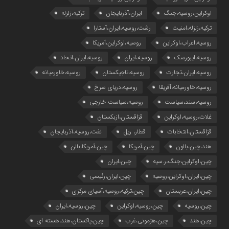
اوکراین،روسیه،جنگ
ایران،آذربایجان
ترکیه،زلزله
ترکیه،زلزله،امنیت
رشت،روسیه،ایران،آستارا
روسیه،اعراب،اوکراین
روسیه،اوکراین،آمریکا
روسیه،ایبورسک
روسیه،ایران
روسیه،ایران،اتحاد
روسیه،ایران،تجارت
روسیه،تاجیکستان
روسیه،خاورمیانه
روسیه،خاورمیانه،آفریقا
روسیه،دریای سرخ
روسیه،سند،سیاست
روسیه،سیاست خارجی
غلات،روسیه،اوکراین
قزاقستان،ازبکستان
قزاقستان،انتخابات
قطار، ریل
نفت،روسیه،آذربایجان
هند،چین،بالون
چین،آمریکا
چین،آمریکا،بالن
چین،اوکراین،جنگ،ر.سیه
چین،ایران
چین،ایران،اوکراین،روسیه
چین،ایران،رئیسی
چین،ایران،عربستان
چین،ترکیه،روسیه،آسیای مرکزی
چین،روسیه
چین،روسیه،اوکراین
چین،روسیه،ایران
چین،هند
چین،هژمونی،غرب
چین،پاکستان،هند،هسته ای