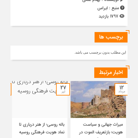
منبع : ایراس
1797 بازدید
برچسب ها
این مطلب بدون برچسب می باشد.
اخبار مرتبط
۲۷
۲۷
۱۲
مرداد
تیر
تیر
میراث جهانی و سیاست
باله روسی؛ از هنر درباری تا
ایرا
هویت؛ بازتعریف الموت در
نماد هویت فرهنگی روسیه