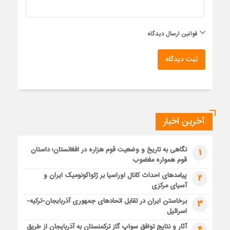
قوانین ارسال دیدگاه
ثبت دیدگاه
آخرین اخبار
نگاهی به تاریخ و وضعیت قوم هزاره در افغانستان؛ داستان
1
قوم همواره مغضوب
پیامدهای احداث کانال اوراسیا بر ژئواکونومیک ایران و
2
آسیای مرکزی
برخاستن ایران در تقابل اتحادهای جمهوری آذربایجان-ترکیه-
3
اسرائیل
آثار و نتایج توافق سواپ گاز ترکمنستان به آذربایجان از طریق
4