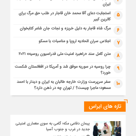
ایران
استجابت دعای آقا محمد خان قاجار در طلب حق مرگ برای
5
کاترین کبیر
مرگ شاه قاجار به دلیل خربزه و نجات جان شاعر کتابخوان
6
اجلاس سران اتحادیه اروپا و مناسبات با مسکو
7
متن کامل سند «راهبرد امنیت ملی فدراسیون روسیه» ۲۰۲۱
8
چرا روسیه در سوریه موفق شد و آمریکا در افغانستان شکست
9
خورد؟
سفر سرپرست وزارت خارجه طالبان به ایران و دیدار با احمد
10
مسعود؛ ماجرا چیست؟ / تهران چه در ذهن دارد؟
تازه های ایراس
پیمان دفاعی مکه؛ گامی به سوی معماری امنیتی
جدید در غرب و جنوب آسیا