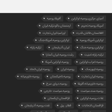
آسیای مرکزی،روسیه،اوکراین
آفریقا،روسیه
آمریکا،روسیه،تحریم
ارمنستان،باکو،ترکیه،ایران
افغانستان،طالبان،قدرت
اوراسیا،ایران،تجارت
اوکراین،آمریکا،روسیه
اوکراین،روسیه،آمریکا،جنگ
اوکراین،روسیه،جنگ
ایران،آذربایجان
ترکیه،زلزله
ترکیه،زلزله،امنیت
رشت،روسیه،ایران،آستارا
روسیه،اعراب،اوکراین
روسیه،اوکراین،آمریکا
روسیه،ایبورسک
روسیه،ایران
روسیه،ایران،اتحاد
روسیه،ایران،تجارت
روسیه،تاجیکستان
روسیه،خاورمیانه
روسیه،خاورمیانه،آفریقا
روسیه،دریای سرخ
روسیه،سند،سیاست
روسیه،سیاست خارجی
غلات،روسیه،اوکراین
قزاقستان،ازبکستان
قزاقستان،انتخابات
قطار، ریل
نفت،روسیه،آذربایجان