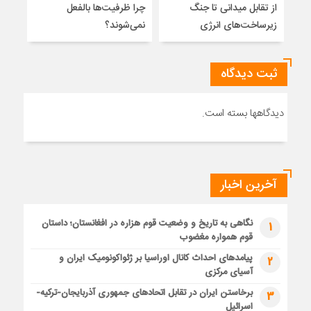
از تقابل میدانی تا جنگ
چرا ظرفیت‌ها بالفعل
هویت
زیرساخت‌های انرژی
نمی‌شوند؟
ژئو
ثبت دیدگاه
دیدگاهها بسته است.
آخرین اخبار
نگاهی به تاریخ و وضعیت قوم هزاره در افغانستان؛ داستان
1
قوم همواره مغضوب
پیامدهای احداث کانال اوراسیا بر ژئواکونومیک ایران و
2
آسیای مرکزی
برخاستن ایران در تقابل اتحادهای جمهوری آذربایجان-ترکیه-
3
اسرائیل