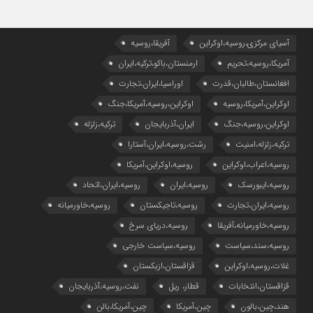
آسیای مرکزی،روسیه،اوکراین
آفریقا،روسیه
آمریکا،روسیه،تحریم
ارمنستان،باکو،ترکیه،ایران
افغانستان،طالبان،قدرت
اوراسیا،ایران،تجارت
اوکراین،آمریکا،روسیه
اوکراین،روسیه،آمریکا،جنگ
اوکراین،روسیه،جنگ
ایران،آذربایجان
ترکیه،زلزله
ترکیه،زلزله،امنیت
رشت،روسیه،ایران،آستارا
روسیه،اعراب،اوکراین
روسیه،اوکراین،آمریکا
روسیه،ایبورسک
روسیه،ایران
روسیه،ایران،اتحاد
روسیه،ایران،تجارت
روسیه،تاجیکستان
روسیه،خاورمیانه
روسیه،خاورمیانه،آفریقا
روسیه،دریای سرخ
روسیه،سند،سیاست
روسیه،سیاست خارجی
غلات،روسیه،اوکراین
قزاقستان،ازبکستان
قزاقستان،انتخابات
قطار، ریل
نفت،روسیه،آذربایجان
هند،چین،بالون
چین،آمریکا
چین،آمریکا،بالن