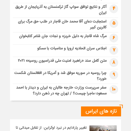
آثار و نتایج توافق سواپ گاز ترکمنستان به آذربایجان از طریق
4
ایران
استجابت دعای آقا محمد خان قاجار در طلب حق مرگ برای
5
کاترین کبیر
مرگ شاه قاجار به دلیل خربزه و نجات جان شاعر کتابخوان
6
اجلاس سران اتحادیه اروپا و مناسبات با مسکو
7
متن کامل سند «راهبرد امنیت ملی فدراسیون روسیه» ۲۰۲۱
8
چرا روسیه در سوریه موفق شد و آمریکا در افغانستان شکست
9
خورد؟
سفر سرپرست وزارت خارجه طالبان به ایران و دیدار با احمد
10
مسعود؛ ماجرا چیست؟ / تهران چه در ذهن دارد؟
تازه های ایراس
تغییر پارادایم در نبرد اوکراین: از تقابل میدانی تا