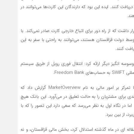
اری MasterCard صادر شده توسط Freedom Bank را دریافت کنند. ایده این بود که دارندگان این کارت‌ها می‌توانند در
ند.
ر داشت که از راه دور برای اتباع خارجی کارت صادر نمی‌کند. با
وسط دولت قزاقستان هستند،‌ می‌توانند به راحتی با سفر به این
افت کنند.
 ۳۰ مه، Tinkoff Bank یک سرویس وسوسه انگیز دیگر ارائه کرد: انتقال فوری روبل از طریق سیستم
Freedo.
پس از فیلتر شدن این خبر، یک حساب کاربری تلگرام با تمرکز بر امور مالی به نام MarketOverview گزارش داد که
کارت‌های نقدی برای مشتریان را به حالت تعلیق در‌ می‌آورد. این بانک هیچ
ما در نگاه اول به نظر‌ می‌رسد که سعی دارد این تصور را که با
د، از بین ببرد.
قاله ای در ماه گذشته استدلال کرد، بخش مالی قزاقستان، و نه