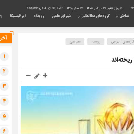
13
تاریخ :
شنبه, ۱۷ مرداد , ۱۴۰۵
24 صفر 1448
Saturday, 8 August , 2026
مناطق
گروه‌های مطالعاتی
شورای علمی
رویداد
ایرانیستیکا
N
آخری
تازه‌های ایراس
روسیه
سیاسی
1
ریخته‌اند
2
3
4
5
6