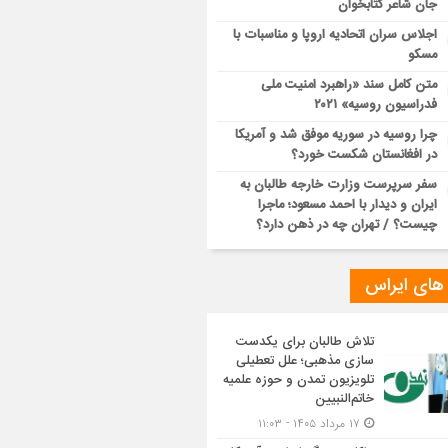
جان شاعر کتابخوان
اجلاس سران اتحادیه اروپا و مناسبات با
مسکو
متن کامل سند «راهبرد امنیت ملی
فدراسیون روسیه» ۲۰۲۱
چرا روسیه در سوریه موفق شد و آمریکا
در افغانستان شکست خورد؟
سفر سرپرست وزارت خارجه طالبان به
ایران و دیدار با احمد مسعود؛ ماجرا
چیست؟ / تهران چه در ذهن دارد؟
 های ایراس
تلاش طالبان برای یکدست
سازی مذهبی؛ علل تعطیلی
تلویزیون تمدن و حوزه علمیه
خاتم‌النبیین
۱۷ مرداد ۱۴۰۵ - ۱۱:۰۳