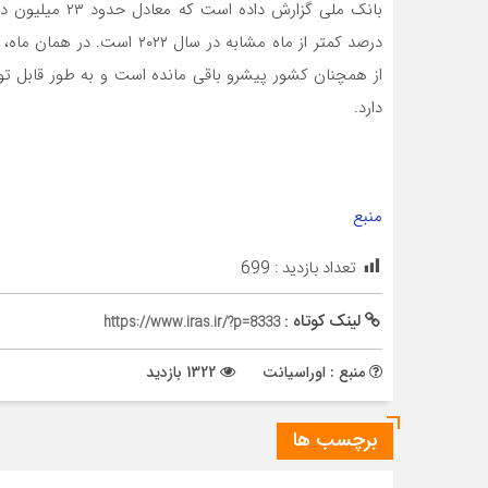
دارد.
منبع
تعداد بازدید :
699
لینک کوتاه :
https://www.iras.ir/?p=8333
منبع : اوراسیانت
1322 بازدید
برچسب ها