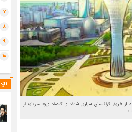
7
8
9
10
تازه
د از طریق قزاقستان سرازیر شدند و اقتصاد ورود سرمایه از
.»