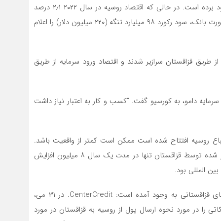
اقتصاد به عنوان یک کل، مطمئناً از آشفتگی ژئوپلیتیک سود برده است. در حالی که اقتصاد روسیه در سال ۲۰۲۲ ۲٫۱ درصد
کوچک شد، قزاقستان ۳٫۲ درصد رشد کرد. یکی از بانک‌ها، فورت بانک، سود رکورد ۹۸ میلیارد تنگه (۲۲۰ میلیون دلار) را اعلام
از طریق قزاقستان سرازیر شدند و اقتصاد ورود سرمایه از طریق
رمایه دامو، به کورسیو گفت. “کسب و کار به اعتبار نیاز داشت
ب بانکی که توسط اتباع روسیه افتتاح شده است ممکن است کمتر از واقعیت باشد.
همانطور که کورسیو اشاره کرد، تعداد کارت‌های بانکی صادر شده توسط قزاقستان تنها در مدت یک سال ۸ میلیون افزایش
در روزهای اخیر، صحبت‌هایی پیرامون یکی دیگر از بانک‌های قزاقستانی به وجود آمده است: CenterCredit. در ۳۱ می،
تی را در مورد نحوه ارسال پول از روسیه به قزاقستان در مورد