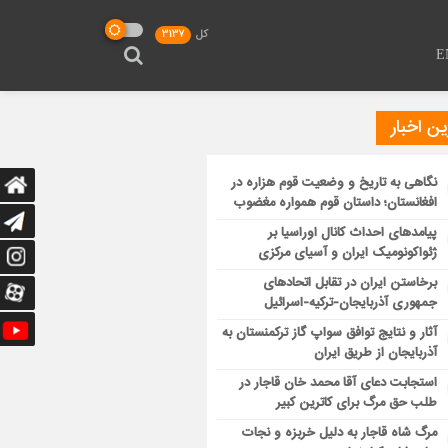
کل
3137
E
ن اخبار
نگاهی به تاریخ و وضعیت قوم هزاره در
افغانستان؛ داستان قوم همواره مغضوب
پیامدهای احداث کانال اوراسیا بر
ژئواکونومیک ایران و آسیای مرکزی
برخاستن ایران در تقابل اتحادهای
جمهوری آذربایجان-ترکیه-اسرائیل
آثار و نتایج توافق سواپ گاز ترکمنستان به
آذربایجان از طریق ایران
استجابت دعای آقا محمد خان قاجار در
طلب حق مرگ برای کاترین کبیر
مرگ شاه قاجار به دلیل خربزه و نجات