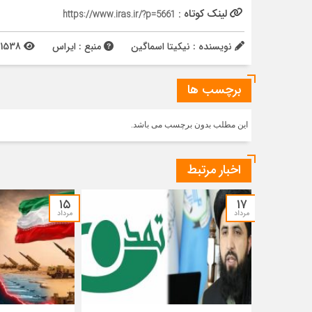
لینک کوتاه :
https://www.iras.ir/?p=5661
نویسنده : نیکیتا اسماگین
منبع : ایراس
1538 بازدید
برچسب ها
این مطلب بدون برچسب می باشد.
اخبار مرتبط
۱۵
۱۷
مرداد
مرداد