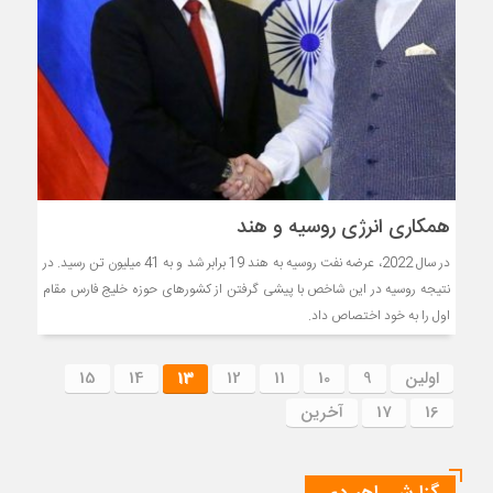
همکاری انرژی روسیه و هند
در سال 2022، عرضه نفت روسیه به هند 19 برابر شد و به 41 میلیون تن رسید. در
نتیجه روسیه در این شاخص با پیشی گرفتن از کشورهای حوزه خلیج فارس مقام
اول را به خود اختصاص داد.
اولین
9
10
11
12
13
14
15
16
17
آخرین