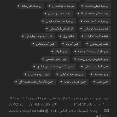
روسیه،ایران،تجارت
روسیه،تاجیکستان
روسیه،خاورمیانه
روسیه،خاورمیانه،آفریقا
روسیه،دریای سرخ
روسیه،سند،سیاست
روسیه،سیاست خارجی
غلات،روسیه،اوکراین
قزاقستان،ازبکستان
قزاقستان،انتخابات
قطار، ریل
نفت،روسیه،آذربایجان
هند،چین،بالون
چین،آمریکا
چین،آمریکا،بالن
چین،اوکراین،جنگ،ر.سیه
چین،ایران
چین،ایران،اوکراین،روسیه
چین،ایران،رئیسی
چین،ایران،عربستان
چین،ترکیه،روسیه،آسیای مرکزی
چین،روسیه
چین،روسیه،اوکراین
چین،روسیه،ایران
چین،هند
چین،هژمونی،غرب
چین،پاکستان،هند،هسته ای
آدرس: تهران – خیابان ولیعصر – بالاتر از پارک ساعی – کوچه امینی، پلاک 2 – واحد 8
| کدپستی: 1434734368 | تلفن: 88770586-021 88792496-
021 | پست الکترونیک سردبیر ایراس : sardabir@iras.ir |
توسعه و پشتیبانی