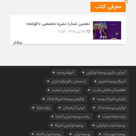
معرفی کتاب
دهمین شماره نشریه تخصصی «اکونامه»
۲۸ تیر ۱۴۰۵ - ۱۱:۵۶
بیشتر
آسیای مرکزی،روسیه،اوکراین
آفریقا،روسیه
آمریکا،روسیه،تحریم
ارمنستان،باکو،ترکیه،ایران
افغانستان،طالبان،قدرت
اوراسیا،ایران،تجارت
اوکراین،آمریکا،روسیه
اوکراین،روسیه،آمریکا،جنگ
اوکراین،روسیه،جنگ
ایران،آذربایجان
ترکیه،زلزله
ترکیه،زلزله،امنیت
رشت،روسیه،ایران،آستارا
روسیه،اعراب،اوکراین
روسیه،اوکراین،آمریکا
روسیه،ایبورسک
روسیه،ایران
روسیه،ایران،اتحاد