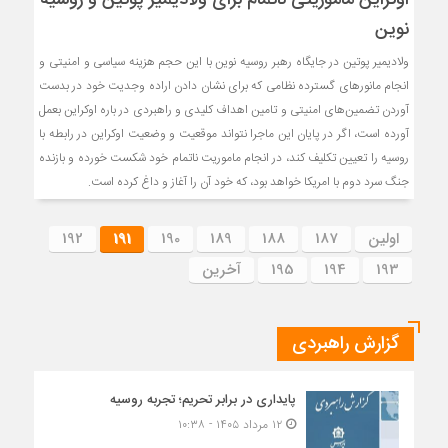
نوین
ولادیمیر پوتین در جایگاه رهبر روسیه نوین‌ با این حجم هزینه سیاسی و امنیتی و
انجام‌ مانورهای گسترده نظامی که برای‌ نشان دادن اراده و‌جدیت خود در بدست
آوردن تضمین‌های امنیتی و تامین اهداف کلیدی و راهبردی در باره اوکراین بعمل
آورده است، اگر در پایان این ماجرا نتواند موقعیت و وضعیت‌ اوکراین در رابطه با
روسیه را تعیین تکلیف کند‌، در انجام ماموریت ناتمام خود شکست خورده و بازنده
جنگ سرد دوم با امریکا خواهد بود، که خود آن را آغاز و داغ کرده است‌.
اولین
187
188
189
190
191
192
193
194
195
آخرین
گزارش راهبردی
پایداری در برابر تحریم؛ تجربه روسیه
۱۲ مرداد ۱۴۰۵ - ۱۰:۳۸