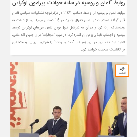
روابط آلمان و روسیه در سایه حوادث پیرامون اوکراین
روابط آلمان و روسیه از اواسط دسامبر 2021 در مرکز توجه تشکیلات سیاسی آلمان
قرار گرفته است. صدر اعظم فدرال جدید در 15 دسامبر بیانیه ای از دولت به
بوندستاگ ارائه کرد و در آن به غیرقابل قبول بودن نقض مرزهای اوکراین توسط
روسیه و اجتناب ناپذیر بودن آن اشاره کرد. در مورد "مجازات" برای چنین اقداماتی،
اشاره کرد که برلین در این زمینه با "صدای واحد" با شرکای اروپایی و متحدان
فراآتلانتیک صحبت خواهد کرد.
۰۶
اسفند