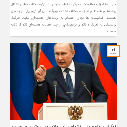
دارد. اما احزاب کمالیست و دیگر مخالفان اردوغان در ترکیه مخالف تمامی اشکال
برنامه‌های هسته‌ای از جمله مخالف احداث نیروگاه اتمی آق قویو برای تولید برق
هستند. کمالیست ها بجای اهتمام به برنامه‌های هسته‌ای ترکیه، طرفدار
وابستگی به آمریکا و ناتو و برخورداری از چتر حمایت هسته‌ای ناتو از ترکیه
هستند.
۰۱
اسفند
اوکراین ماموریتی ناتمام برای ولادیمیر پوتین و روسیه