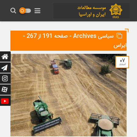
سیاسی Archives - صفحه 191 از 267 -
ایراس
۰۷
اسفند