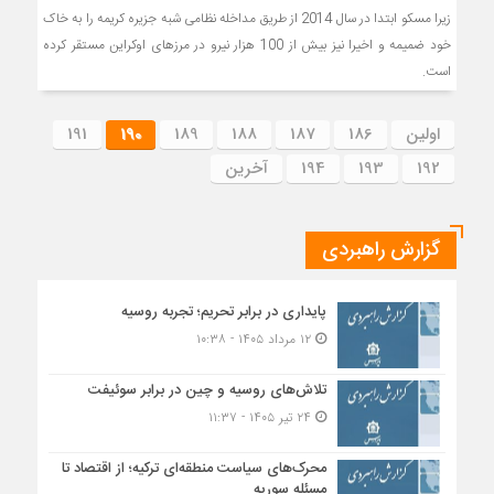
زیرا مسکو ابتدا در سال 2014 از طریق مداخله نظامی شبه جزیره کریمه را به خاک
خود ضمیمه و اخیرا نیز بیش از 100 هزار نیرو در مرزهای اوکراین مستقر کرده
است.
اولین
186
187
188
189
190
191
192
193
194
آخرین
گزارش راهبردی
پایداری در برابر تحریم؛ تجربه روسیه
۱۲ مرداد ۱۴۰۵ - ۱۰:۳۸
تلاش‌های روسیه و چین در برابر سوئیفت
۲۴ تیر ۱۴۰۵ - ۱۱:۳۷
محرک‌های سیاست منطقه‌‎ای ترکیه؛ از اقتصاد تا
مسئله سوریه