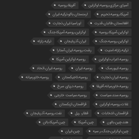
آسیای مرکزی،روسیه،اوکراین
آفریقا،روسیه
آمریکا،روسیه،تحریم
ارمنستان،باکو،ترکیه،ایران
افغانستان،طالبان،قدرت
اوراسیا،ایران،تجارت
اوکراین،آمریکا،روسیه
اوکراین،روسیه،آمریکا،جنگ
اوکراین،روسیه،جنگ
ایران،آذربایجان
ترکیه،زلزله
ترکیه،زلزله،امنیت
رشت،روسیه،ایران،آستارا
روسیه،اعراب،اوکراین
روسیه،اوکراین،آمریکا
روسیه،ایبورسک
روسیه،ایران
روسیه،ایران،اتحاد
روسیه،ایران،تجارت
روسیه،تاجیکستان
روسیه،خاورمیانه
روسیه،خاورمیانه،آفریقا
روسیه،دریای سرخ
روسیه،سند،سیاست
روسیه،سیاست خارجی
غلات،روسیه،اوکراین
قزاقستان،ازبکستان
قزاقستان،انتخابات
قطار، ریل
نفت،روسیه،آذربایجان
هند،چین،بالون
چین،آمریکا
چین،آمریکا،بالن
چین،اوکراین،جنگ،ر.سیه
چین،ایران