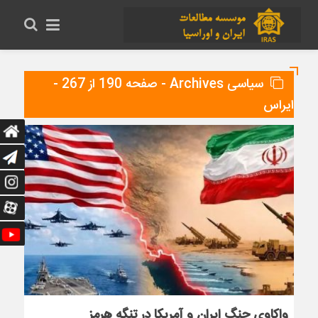
سیاسی Archives - صفحه 190 از 267 -
ایراس
واکاوی جنگ ایران و آمریکا در تنگه هرمز