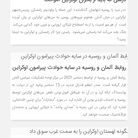
درسی که باید از بحران اوکراین آموخت
«در نبرد با روسیه تنهایمان گذاشتند» این جمله را ولودیمر زلنسکی رییس‌جمهور
اوکراین در میان آتش هجوم نیروهای روسی به مرزهای اوکراین بر زبان آورده
است. از هر سو امنیت را از به اصطلاح شرکای اروپایی و غربی خود گدایی می‌کند.
بانگ بلند می‌کند اما پاسخی نمی‌شنود. راستی چرا کار زلنسکی و اوکراین به اینجا
رسید؟
روابط آلمان و روسیه در سایه حوادث پیرامون اوکراین
روابط آلمان و روسیه از اواسط دسامبر 2021 در مرکز توجه تشکیلات سیاسی آلمان
قرار گرفته است. صدر اعظم فدرال جدید در 15 دسامبر بیانیه ای از دولت به
بوندستاگ ارائه کرد و در آن به غیرقابل قبول بودن نقض مرزهای اوکراین توسط
روسیه و اجتناب ناپذیر بودن آن اشاره کرد. در مورد "مجازات" برای چنین اقداماتی،
اشاره کرد که برلین در این زمینه با "صدای واحد" با شرکای اروپایی و متحدان
فراآتلانتیک صحبت خواهد کرد.