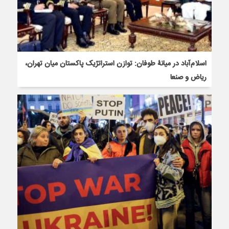
اسلام‌آباد در میانۀ طوفان: توازن استراتژیک پاکستان میان تهران،
ریاض و صنعا