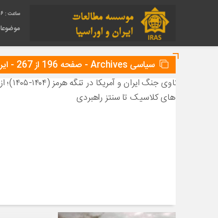
06
موضوعا
سیاسی Archives - صفحه 196 از 267 - ایراس