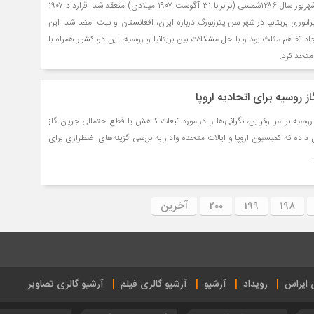
قرارداد سن پترزبورگ در ۸ شهریور سال ۱۲۸۶شمسی (برابر با ۳۱ آگوست ۱۹۰۷ میلادی) منعقد شد. قرارداد ۱۹۰۷
راتوری بریتانیا در شهر سن پترزبورگ درباره ایران، افغانستان و تبت امضا شد. این
اد تفاهم مثلث بود و با حل مشکلات بین بریتانیا و روسیه، این دو کشور همراه با
 متحد کرد.
 روسیه برای اتحادیه اروپا
سیه بر سر اوکراین، نگرانی‌ها را در مورد تبعات کاهش یا قطع احتمالی جریان گاز
 داده که کمیسیون اروپا و ایالات متحده وادار به بررسی گزینه‌های اضطراری برای
198
199
200
آخرین
ی ایراس
رویداد
آرشیو
آرشیو گالری فیلم
آرشیو گالری تصاویر