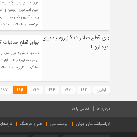
میان امپراتوری روسیه و امپ
پیمان آخرین قدم در راه ایج
فرانسه در برابر اتحاد مثلث،
بهای قطع صادرات گاز
تشدید تنش‌ها بین غرب و رو
روسیه به اروپا چنان افزایش
جایگزینی گاز روسیه شده‌اند.
اولین
192
193
194
195
196
197
درباره ما
تماس با ما
اوراسیاشناسان جوان
ایرانشناسی
هنر و فرهنگ
تازه‌ها