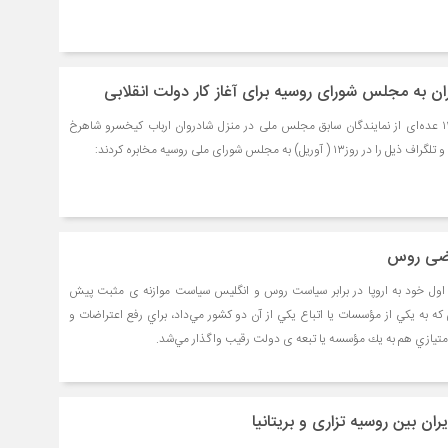
 به مجلس شورای روسیه برای آغاز کار دولت انقلابی
یکشنبه ۱۲ فروردین ۱۲۹۶ عده‌ای از نمایندگان سابق مجلس ملی در منزل شادروان ارباب کیخسرو شاهرخ
وریل) به مجلس شورای ملی روسیه مخابره کردند:
اضی روس
 اول خود به اروپا در برابر سياست روس و انگليس سياست موازنه ی مثبت پيش
 كه به يكي از مؤسسات يا اتباع يكي از آن دو كشور مي‌داد، براي رفع اعتراضات و
يازي هم به يك مؤسسه يا تبعه ی دولت رقيب واگذار مي‌شد.