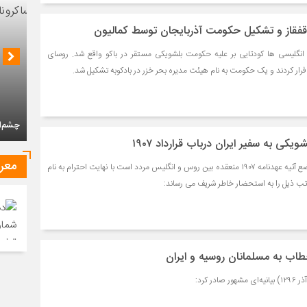
قفقاز و تشکیل حکومت آذربایجان توسط کمالیون
۱۲ به تحریک انگلیسی ها کودتایی بر علیه حکومت بلشویکی مستقر در باکو واقع شد. روسای
ر کردند و یک حکومت به نام هیئت مدیره بحر خزر در بادکوبه تشکیل شد.
چشم‌ان
کی به سفیر ایران درباب قرارداد ۱۹۰۷
معر
نظر به اینکه ملت ایران از وضع آتیه عهدنامه ۱۹۰۷ منعقده بین روس و انگلیس مردد است با نهایت احترام به نام
 ذیل را به استحضار خاطر شریف می رساند:
طاب به مسلمانان روسیه و ایران