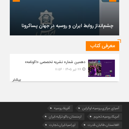
چشم‌انداز روابط ایران و روسیه در جهان پساکرونا
معرفی کتاب
دهمین شماره نشریه تخصصی «اکونامه»
۲۸ تیر ۱۴۰۵ - ۱۱:۵۶
بیشتر
آسیای مرکزی،روسیه،اوکراین
آفریقا،روسیه
آمریکا،روسیه،تحریم
ارمنستان،باکو،ترکیه،ایران
افغانستان،طالبان،قدرت
اوراسیا،ایران،تجارت