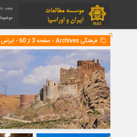
49
موضوعا
فرهنگی Archives - صفحه 3 از 60 - ایراس