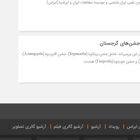
لمی ایران شناسی و موسسه مطالعات ایران و اوراسیا (ایراس)
 جشن‌های گرجستان
چهار جشن برجسته که محور این بررسی‌اند، شامل جشن بریکاوبا (Берикаоба)، جشن آلاوردوبا (Алавердоба)،
ی ایراس
رویداد
آرشیو
آرشیو گالری فیلم
آرشیو گالری تصاویر