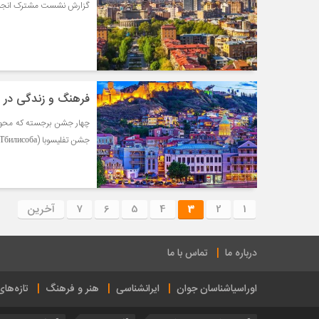
گزارش نشست مشترک انجمن ع
فرهنگ و زندگی در
جشن تفلیسوبا (Тбилисоба) و جشن جورجوبا (Гиоргоба) هستند.
1
2
3
4
5
6
7
آخرین
درباره ما
تماس با ما
اوراسیاشناسان جوان
ایرانشناسی
هنر و فرهنگ
تازه‌ها