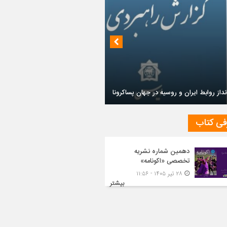
داز روابط ایران و روسیه در جهان پساکرونا
فی کتاب
دهمین شماره نشریه
تخصصی «اکونامه»
۲۸ تیر ۱۴۰۵ - ۱۱:۵۶
بیشتر