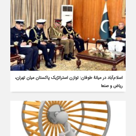
اسلام‌آباد در میانۀ طوفان: توازن استراتژیک پاکستان میان تهران،
ریاض و صنعا