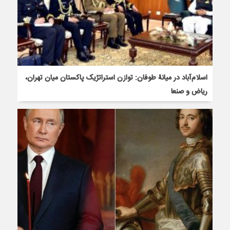
اسلام‌آباد در میانۀ طوفان: توازن استراتژیک پاکستان میان تهران،
ریاض و صنعا