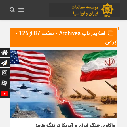
اسلایدر تاپ Archives - صفحه 87 از 126 -
ایراس
واکاوی جنگ ایران و آمریکا در تنگه هرمز