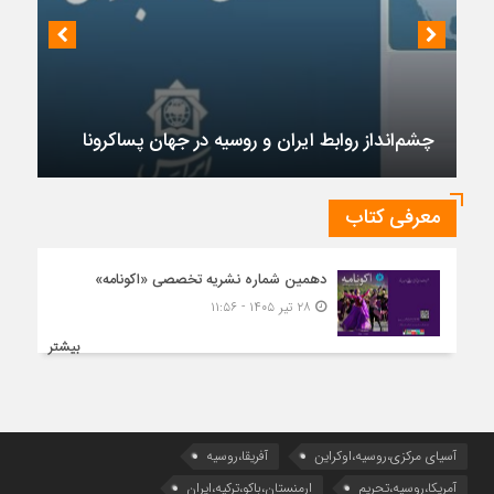
چشم‌انداز روابط ایران و روسیه در جهان پساکرونا
معرفی کتاب
دهمین شماره نشریه تخصصی «اکونامه»
۲۸ تیر ۱۴۰۵ - ۱۱:۵۶
بیشتر
آسیای مرکزی،روسیه،اوکراین
آفریقا،روسیه
آمریکا،روسیه،تحریم
ارمنستان،باکو،ترکیه،ایران