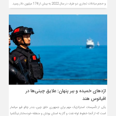
و حجم مبادلات تجاری دو طرف در سال 2022 به بیش از 174 میلیون دلار رسید.
اژدهای خمیده و ببر پنهان: علایق چینی‌ها در
اقیانوس هند
یکی از تأسیسات استراتژیک مهم برای جمهوری خلق چین، بندر چائو فیو میانمار
است که از آنجا خطوط لوله نفت و گاز به استان یوننان و منطقه خودمختار نینگشیا