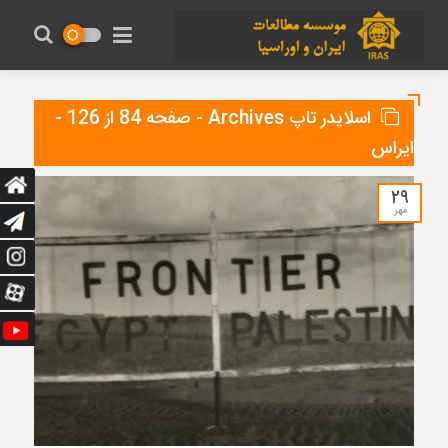
اسلایدر تاپ Archives - صفحه 84 از 126 -
ایراس
۲۹
مهر