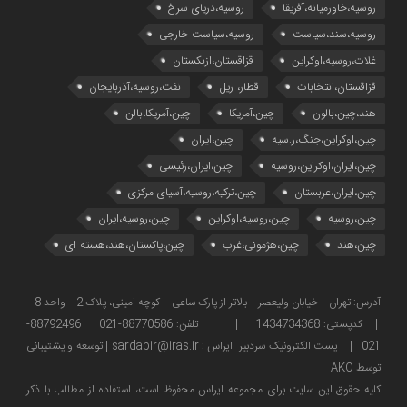
روسیه،خاورمیانه،آفریقا
روسیه،دریای سرخ
روسیه،سند،سیاست
روسیه،سیاست خارجی
غلات،روسیه،اوکراین
قزاقستان،ازبکستان
قزاقستان،انتخابات
قطار، ریل
نفت،روسیه،آذربایجان
هند،چین،بالون
چین،آمریکا
چین،آمریکا،بالن
چین،اوکراین،جنگ،ر.سیه
چین،ایران
چین،ایران،اوکراین،روسیه
چین،ایران،رئیسی
چین،ایران،عربستان
چین،ترکیه،روسیه،آسیای مرکزی
چین،روسیه
چین،روسیه،اوکراین
چین،روسیه،ایران
چین،هند
چین،هژمونی،غرب
چین،پاکستان،هند،هسته ای
آدرس: تهران – خیابان ولیعصر – بالاتر از پارک ساعی – کوچه امینی، پلاک 2 – واحد 8
| کدپستی: 1434734368 | تلفن: 88770586-021 88792496-
021 | پست الکترونیک سردبیر ایراس : sardabir@iras.ir |
توسعه و پشتیبانی
توسط AKO
كليه حقوق این سایت برای مجموعه ایراس محفوظ است، استفاده از مطالب با ذكر