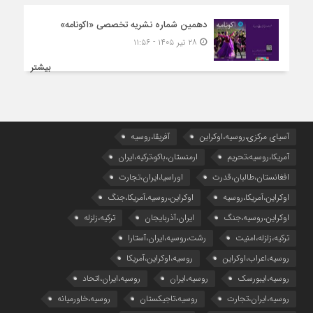
دهمین شماره نشریه تخصصی «اکونامه»
۲۸ تیر ۱۴۰۵ - ۱۱:۵۶
بیشتر
آسیای مرکزی،روسیه،اوکراین
آفریقا،روسیه
آمریکا،روسیه،تحریم
ارمنستان،باکو،ترکیه،ایران
افغانستان،طالبان،قدرت
اوراسیا،ایران،تجارت
اوکراین،آمریکا،روسیه
اوکراین،روسیه،آمریکا،جنگ
اوکراین،روسیه،جنگ
ایران،آذربایجان
ترکیه،زلزله
ترکیه،زلزله،امنیت
رشت،روسیه،ایران،آستارا
روسیه،اعراب،اوکراین
روسیه،اوکراین،آمریکا
روسیه،ایبورسک
روسیه،ایران
روسیه،ایران،اتحاد
روسیه،ایران،تجارت
روسیه،تاجیکستان
روسیه،خاورمیانه