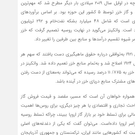
این اختلافات درباره تعیین رسمی خزر به‌عنوان دریا یا دریاچه در اوایل سال ۲۰۱۹ میلادی بار دیگر مطرح شد که مهم‌ترین
بخش آن تعیین چگونگی تقسیم و استفاده از منابع نفت و گاز خزر توسط ۵ کشور این حوزه بود. بر اساس برآوردهای
صورت گرفته خزر دارای منابع غنی دریایی و ساحلی انرژی است که شامل ۴۸ میلیارد بشکه نفت‌خام و ۲۹۲ تریلیون
 است. واتکینز می‌گوید در نهایت روسیه تصمیم گرفت که خزر
امر شیوه تقسیم درآمدها و منابع بین طرفین را تغییر داد.
در واقع ایران و اتحاد جماهیر سوسیالیستی شوروی در سال ۱۹۲۱ به‌توافقی درباره حقوق‌ ماهیگیری دست یافتند که سهم هر
طرف را از خزر ۵۰ درصد تعیین کرده بود و این توافق در سال ۱۹۲۴ اصلاح شد و به‌تمام منابع خزر تعمیم داده شد. واتکینز در
مقاله خود می‌گوید در حالت کنونی سهم ۵۰ درصدی ایران از خزر به ‌۸۷۵/ ۱۱ درصد رسیده که می‌تواند به‌معنای از دست رفتن
 همواره خواهان آن است که مسیر، مقصد و قیمت فروش گاز
مباحث تجاری و اقتصادی یا هر چیز دیگری، برای روس‌ها اهمیت
لی برای تسلط خود بر بازار گاز اروپا ببیند، چرا‌که تسلط روسیه
راسر اروپا داده‌است. می‌توان گفت که یکی از دغدغه‌های اصلی
است که کشورهایی مانند ایران، ترکمنستان و جمهوری آذربایجان