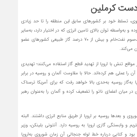
ر دست کرملین
ی، تسلط خود بر کشورهای سابق این منطقه را تا حد زیادی
ده و به‌واسطه توان بالای تامین انرژی که در اختیار دارد، به‌سایر
نقاط اروپا نفوذ کرده‌است. روسیه در حال‌حاضر بیش از یک‌سوم نفت‌خام و بیش از ۷۰ درصد گاز طبیعی کشورهای عضو
مواقع تنش با اروپا از تهدید قطع گاز استفاده می‌کنند؛ تهدیدی
ه صرفا در حد ادعا باقی نمانده و در سال‌های ۲۰۰۶ و ۲۰۰۹ آن را عملی هم کرده‌اند. حالا با مقاومت آلمان و روسیه در برابر
ش علیه پروژه نورد استریم ۲، اتکای اروپا به‌گاز روسیه به‌حدی بالا خواهد رفت که برای آمریکا ترسناک
 ‌در میان اعضای ناتو را تضعیف کرده و آلمان را به‌عنوان رهبر
روی و بعدها روسیه بر اروپا از طریق منابع انرژی داشتند. البته
یم و وابستگی گازی اروپا به ‌روسیه دارد. آنتونی بلینکن، وزیر
در سال ۱۹۸۷ چهره‌ای ناشناخته بود و کتابی درباره خط لوله جنجالی آن زمان شوروی به‌اروپا