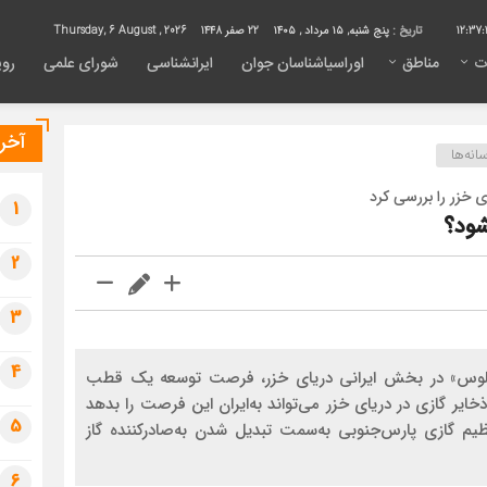
12:37:
تاریخ :
پنج شنبه, ۱۵ مرداد , ۱۴۰۵
22 صفر 1448
Thursday, 6 August , 2026
ت
مناطق
اوراسیاشناسان جوان
ایرانشناسی
شورای علمی
روی
آخری
نه‌ها
ی خزر را بررسی کرد
1
شود؟
2
3
4
چالوس» در بخش ایرانی دریای خزر، فرصت توسعه یک قطب
خایر گازی در دریای خزر می‌تواند به‌ایران این فرصت را بدهد
5
ظیم گازی پارس‌جنوبی به‌سمت تبدیل شدن به‌صادرکننده گاز
6