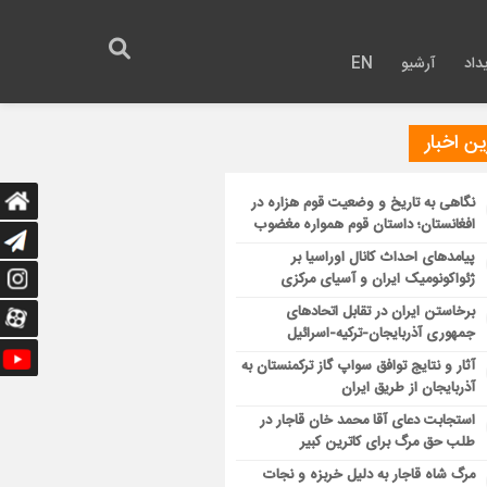
داد
آرشیو
EN
ن اخبار
نگاهی به تاریخ و وضعیت قوم هزاره در
افغانستان؛ داستان قوم همواره مغضوب
پیامدهای احداث کانال اوراسیا بر
ژئواکونومیک ایران و آسیای مرکزی
برخاستن ایران در تقابل اتحادهای
جمهوری آذربایجان-ترکیه-اسرائیل
آثار و نتایج توافق سواپ گاز ترکمنستان به
آذربایجان از طریق ایران
استجابت دعای آقا محمد خان قاجار در
طلب حق مرگ برای کاترین کبیر
مرگ شاه قاجار به دلیل خربزه و نجات