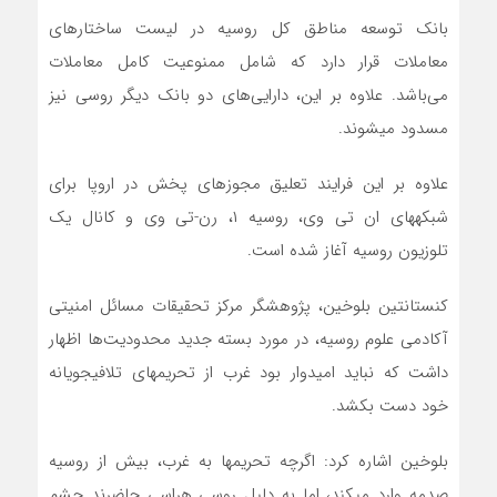
بانک توسعه مناطق کل روسیه در لیست ساختارهای
معاملات قرار دارد که شامل ممنوعیت کامل معاملات
می‌باشد. علاوه بر این، دارایی‌های دو بانک دیگر روسی نیز
مسدود میشوند.
علاوه بر این فرایند تعلیق مجوزهای پخش در اروپا برای
شبکههای ان تی وی، روسیه ۱، رن-تی وی و کانال یک
تلوزیون روسیه آغاز شده است.
کنستانتین بلوخین، پژوهشگر مرکز تحقیقات مسائل امنیتی
آکادمی علوم روسیه، در مورد بسته جدید محدودیت‌ها اظهار
داشت که نباید امیدوار بود غرب از تحریمهای تلافیجویانه
خود دست بکشد.
بلوخین اشاره کرد: اگرچه تحریمها به غرب، بیش از روسیه
صدمه وارد میکند، اما به دلیل روسی هراسی حاضرند چشم