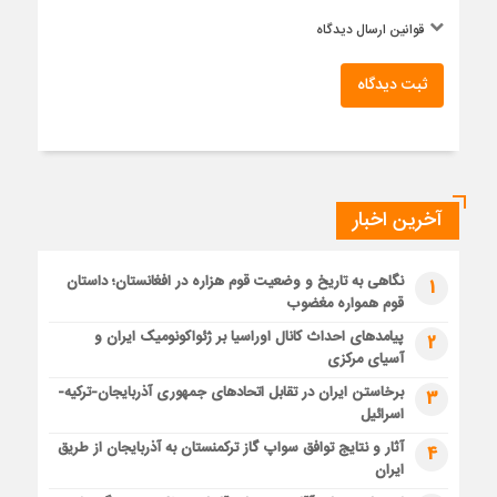
قوانین ارسال دیدگاه
ثبت دیدگاه
آخرین اخبار
نگاهی به تاریخ و وضعیت قوم هزاره در افغانستان؛ داستان
1
قوم همواره مغضوب
پیامدهای احداث کانال اوراسیا بر ژئواکونومیک ایران و
2
آسیای مرکزی
برخاستن ایران در تقابل اتحادهای جمهوری آذربایجان-ترکیه-
3
اسرائیل
آثار و نتایج توافق سواپ گاز ترکمنستان به آذربایجان از طریق
4
ایران