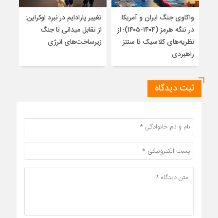
واکاوی جنگ ایران و آمریکا
تغییر پارادایم در نبرد اوکراین:
معما
در تنگه هرمز (۱۴۰۴-۱۴۰۵)؛ از
از تقابل میدانی تا جنگ
چرا 
نظریه‌های کلاسیک تا سنتز
زیرساخت‌های انرژی
نمی
راهبردی
ثبت دیدگاه