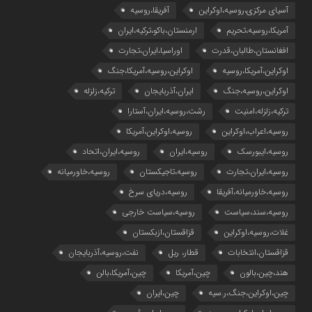
آسیای مرکزی،روسیه،اوکراین
آفریقا،روسیه
آمریکا،روسیه،تحریم
ارمنستان،باکو،ترکیه،ایران
افغانستان،طالبان،قدرت
اوراسیا،ایران،تجارت
اوکراین،آمریکا،روسیه
اوکراین،روسیه،آمریکا،جنگ
اوکراین،روسیه،جنگ
ایران،آذربایجان
ترکیه،زلزله
ترکیه،زلزله،امنیت
رشت،روسیه،ایران،آستارا
روسیه،اعراب،اوکراین
روسیه،اوکراین،آمریکا
روسیه،ایبورسک
روسیه،ایران
روسیه،ایران،اتحاد
روسیه،ایران،تجارت
روسیه،تاجیکستان
روسیه،خاورمیانه
روسیه،خاورمیانه،آفریقا
روسیه،دریای سرخ
روسیه،سند،سیاست
روسیه،سیاست خارجی
غلات،روسیه،اوکراین
قزاقستان،ازبکستان
قزاقستان،انتخابات
قطار، ریل
نفت،روسیه،آذربایجان
هند،چین،بالون
چین،آمریکا
چین،آمریکا،بالن
چین،اوکراین،جنگ،ر.سیه
چین،ایران