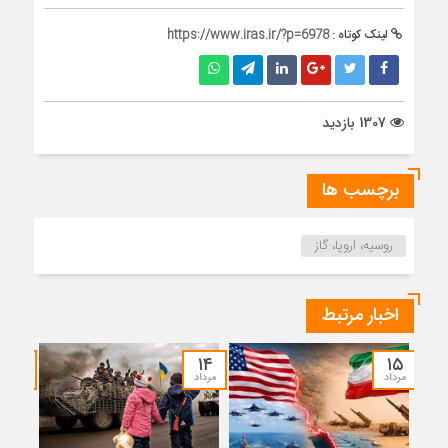
لینک کوتاه :
https://www.iras.ir/?p=6978
1307 بازدید
برچسب ها
روسیه، اروپا، گاز
اخبار مرتبط
۱۲
۱۴
۱۵
مرداد
مرداد
مرداد