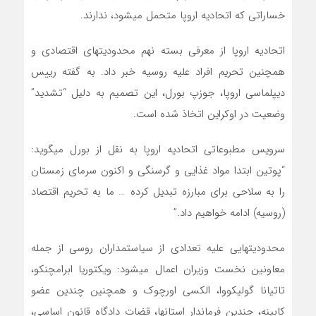
خساراتی که اتحادیه اروپا متحمل میشود، ندارند.
اتحادیه اروپا از معرفی بسته نهم محدودیتهای اقتصادی و
همچنین تحریم افراد علیه روسیه خبر داد. به گفته رییس
دیپلماسی اروپا، جوزپ بورل، این تصمیم به دلیل “تشدید”
وضعیت در اوکراین اتخاذ شده است.
سرویس مطبوعاتی اتحادیه اروپا به نقل از بورل میگوید:
“پوتین ابتدا مواد غذایی و گرسنگی و اکنون سرمای زمستان
را به سلاحی برای مبارزه تبدیل کرده … ما به تحریم اقتصاد
(روسیه) ادامه خواهیم داد.”
محدودیتهایی علیه تعدادی از سیاستمداران روسی از جمله
معاونین نخست وزیران اعمال میشود: ویکتوریا ابرامچنکو،
تاتیانا گولیکووا، الکسی اورچوک و همچنین چندین عضو
کابینه، چندین فرماندار استانها، قضات دادگاه قانون اساسی،