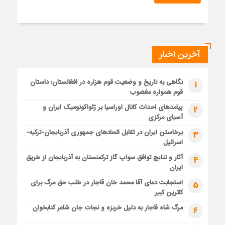
آخرین اخبار
نگاهی به تاریخ و وضعیت قوم هزاره در افغانستان؛ داستان
1
قوم همواره مغضوب
پیامدهای احداث کانال اوراسیا بر ژئواکونومیک ایران و
2
آسیای مرکزی
برخاستن ایران در تقابل اتحادهای جمهوری آذربایجان-ترکیه-
3
اسرائیل
آثار و نتایج توافق سواپ گاز ترکمنستان به آذربایجان از طریق
4
ایران
استجابت دعای آقا محمد خان قاجار در طلب حق مرگ برای
5
کاترین کبیر
مرگ شاه قاجار به دلیل خربزه و نجات جان شاعر کتابخوان
6