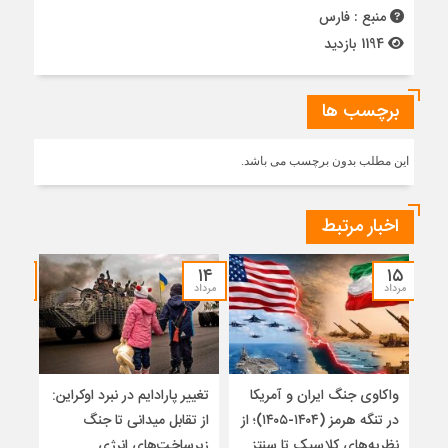
منبع : فارس
1194 بازدید
برچسب ها
این مطلب بدون برچسب می باشد.
اخبار مرتبط
۱۲
۱۴
۱۵
مرداد
مرداد
مرداد
واکاوی جنگ ایران و آمریکا
تغییر پارادایم در نبرد اوکراین:
معما
در تنگه هرمز (۱۴۰۴-۱۴۰۵)؛ از
از تقابل میدانی تا جنگ
چرا 
نظریه‌های کلاسیک تا سنتز
زیرساخت‌های انرژی
نمی