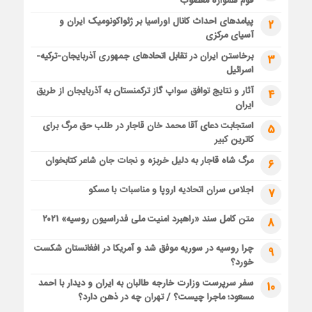
قوم همواره مغضوب
پیامدهای احداث کانال اوراسیا بر ژئواکونومیک ایران و
2
آسیای مرکزی
برخاستن ایران در تقابل اتحادهای جمهوری آذربایجان-ترکیه-
3
اسرائیل
آثار و نتایج توافق سواپ گاز ترکمنستان به آذربایجان از طریق
4
ایران
استجابت دعای آقا محمد خان قاجار در طلب حق مرگ برای
5
کاترین کبیر
مرگ شاه قاجار به دلیل خربزه و نجات جان شاعر کتابخوان
6
اجلاس سران اتحادیه اروپا و مناسبات با مسکو
7
متن کامل سند «راهبرد امنیت ملی فدراسیون روسیه» ۲۰۲۱
8
چرا روسیه در سوریه موفق شد و آمریکا در افغانستان شکست
9
خورد؟
سفر سرپرست وزارت خارجه طالبان به ایران و دیدار با احمد
10
مسعود؛ ماجرا چیست؟ / تهران چه در ذهن دارد؟