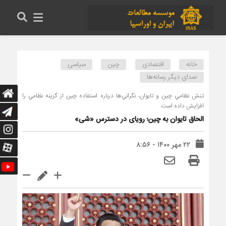
خانه
اقتصادی
چین
سیاسی
صدای دیگر رسانه‌ها
تنش نظامي چين و تايوان، نگراني‌ها درباره استفاده چين از گزينه نظامي را
افزايش داده است
الحاق تایوان به چین؛ رویای در دسترس «شی»
۲۲ مهر ۱۴۰۰ - ۸:۵۶