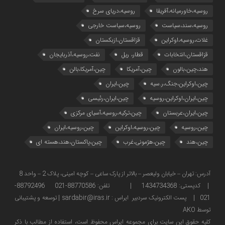
روسیه،خاورمیانه،آفریقا
روسیه،دریای سرخ
روسیه،سند،سیاست
روسیه،سیاست خارجی
غلات،روسیه،اوکراین
قزاقستان،ازبکستان
قزاقستان،انتخابات
قطار، ریل
نفت،روسیه،آذربایجان
هند،چین،بالون
چین،آمریکا
چین،آمریکا،بالن
چین،اوکراین،جنگ،ر.سیه
چین،ایران
چین،ایران،اوکراین،روسیه
چین،ایران،رئیسی
چین،ایران،عربستان
چین،ترکیه،روسیه،آسیای مرکزی
چین،روسیه
چین،روسیه،اوکراین
چین،روسیه،ایران
چین،هند
چین،هژمونی،غرب
چین،پاکستان،هند،هسته ای
آدرس: تهران – خیابان ولیعصر – بالاتر از پارک ساعی – کوچه امینی، پلاک 2 – واحد 8
| کدپستی: 1434734368 | تلفن: 88770586-021 88792496-
021 | پست الکترونیک سردبیر ایراس : sardabir@iras.ir |
توسعه و پشتیبانی
توسط AKO
كليه حقوق این سایت برای مجموعه ایراس محفوظ است، استفاده از مطالب با ذكر