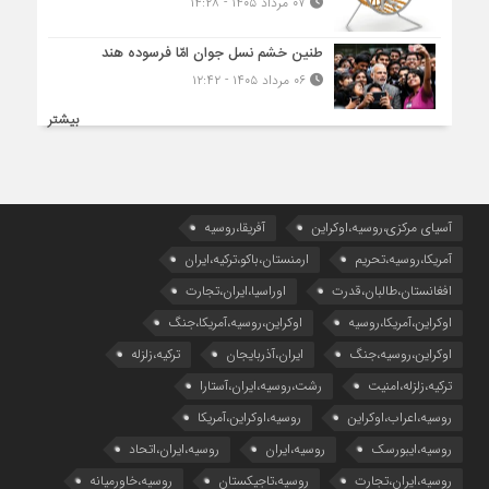
۰۷ مرداد ۱۴۰۵ - ۱۴:۲۸
طنین خشم نسل جوان امّا فرسوده هند
۰۶ مرداد ۱۴۰۵ - ۱۲:۴۲
بیشتر
آسیای مرکزی،روسیه،اوکراین
آفریقا،روسیه
آمریکا،روسیه،تحریم
ارمنستان،باکو،ترکیه،ایران
افغانستان،طالبان،قدرت
اوراسیا،ایران،تجارت
اوکراین،آمریکا،روسیه
اوکراین،روسیه،آمریکا،جنگ
اوکراین،روسیه،جنگ
ایران،آذربایجان
ترکیه،زلزله
ترکیه،زلزله،امنیت
رشت،روسیه،ایران،آستارا
روسیه،اعراب،اوکراین
روسیه،اوکراین،آمریکا
روسیه،ایبورسک
روسیه،ایران
روسیه،ایران،اتحاد
روسیه،ایران،تجارت
روسیه،تاجیکستان
روسیه،خاورمیانه