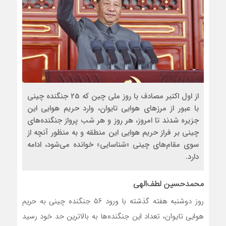
از اول اكتبر مصادف با روز ملي چين كه 25 جنگنده چيني
با عبور از مرزهاي هوايي تايوان، وارد حريم هوايي اين
جزيره شدند تا امروز، هر روز و هر شب پرواز جنگنده‌هاي
چيني بر فراز حريم هوايي اين منطقه و به منظور آنچه از
سوي مقام‌هاي چيني «شناسايي» خوانده مي‌شود، ادامه
دارد.
محمدحسین لطف‌الهی
روز دوشنبه هفته گذشته با ورود ۵۶ جنگنده چینی به حریم
هوایی تایوان، تعداد این جنگنده‌ها به بالاترین حد خود رسید