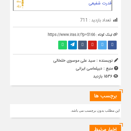
قدرت شفیعی
تعداد بازدید :
711
لینک کوتاه :
https://www.iras.ir/?p=5166
نویسنده : سید علی موسوی خلخالی
منبع : دیپلماسی ایرانی
1536 بازدید
برچسب ها
این مطلب بدون برچسب می باشد.
اخبار مرتبط