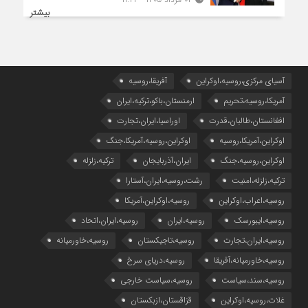
بیشتر
آسیای مرکزی،روسیه،اوکراین
آفریقا،روسیه
آمریکا،روسیه،تحریم
ارمنستان،باکو،ترکیه،ایران
افغانستان،طالبان،قدرت
اوراسیا،ایران،تجارت
اوکراین،آمریکا،روسیه
اوکراین،روسیه،آمریکا،جنگ
اوکراین،روسیه،جنگ
ایران،آذربایجان
ترکیه،زلزله
ترکیه،زلزله،امنیت
رشت،روسیه،ایران،آستارا
روسیه،اعراب،اوکراین
روسیه،اوکراین،آمریکا
روسیه،ایبورسک
روسیه،ایران
روسیه،ایران،اتحاد
روسیه،ایران،تجارت
روسیه،تاجیکستان
روسیه،خاورمیانه
روسیه،خاورمیانه،آفریقا
روسیه،دریای سرخ
روسیه،سند،سیاست
روسیه،سیاست خارجی
غلات،روسیه،اوکراین
قزاقستان،ازبکستان