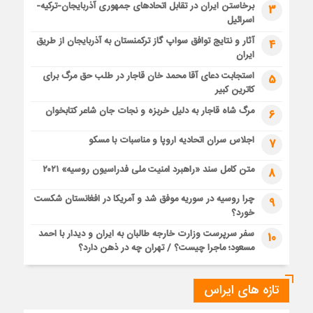
برخاستن ایران در تقابل اتحادهای جمهوری آذربایجان-ترکیه-
3
اسرائیل
آثار و نتایج توافق سواپ گاز ترکمنستان به آذربایجان از طریق
4
ایران
استجابت دعای آقا محمد خان قاجار در طلب حق مرگ برای
5
کاترین کبیر
مرگ شاه قاجار به دلیل خربزه و نجات جان شاعر کتابخوان
6
اجلاس سران اتحادیه اروپا و مناسبات با مسکو
7
متن کامل سند «راهبرد امنیت ملی فدراسیون روسیه» ۲۰۲۱
8
چرا روسیه در سوریه موفق شد و آمریکا در افغانستان شکست
9
خورد؟
سفر سرپرست وزارت خارجه طالبان به ایران و دیدار با احمد
10
مسعود؛ ماجرا چیست؟ / تهران چه در ذهن دارد؟
تازه های ایراس