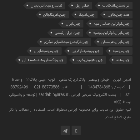
قزاقستان،انتخابات
قطار، ریل
نفت،روسیه،آذربایجان
هند،چین،بالون
چین،آمریکا
چین،آمریکا،بالن
چین،اوکراین،جنگ،ر.سیه
چین،ایران
چین،ایران،اوکراین،روسیه
چین،ایران،رئیسی
چین،ایران،عربستان
چین،ترکیه،روسیه،آسیای مرکزی
چین،روسیه
چین،روسیه،اوکراین
چین،روسیه،ایران
چین،هند
چین،هژمونی،غرب
چین،پاکستان،هند،هسته ای
آدرس: تهران – خیابان ولیعصر – بالاتر از پارک ساعی – کوچه امینی، پلاک 2 – واحد 8
| کدپستی: 1434734368 | تلفن: 88770586-021 88792496-
021 | پست الکترونیک سردبیر ایراس : sardabir@iras.ir |
توسعه و پشتیبانی
توسط AKO
كليه حقوق این سایت برای مجموعه ایراس محفوظ است، استفاده از مطالب با ذكر
منبع بلامانع است.