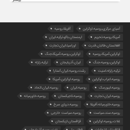
بیشتر
آسیای مرکزی،روسیه،اوکراین
آفریقا،روسیه
آمریکا،روسیه،تحریم
ارمنستان،باکو،ترکیه،ایران
افغانستان،طالبان،قدرت
اوراسیا،ایران،تجارت
اوکراین،آمریکا،روسیه
اوکراین،روسیه،آمریکا،جنگ
اوکراین،روسیه،جنگ
ایران،آذربایجان
ترکیه،زلزله
ترکیه،زلزله،امنیت
رشت،روسیه،ایران،آستارا
روسیه،اعراب،اوکراین
روسیه،اوکراین،آمریکا
روسیه،ایبورسک
روسیه،ایران
روسیه،ایران،اتحاد
روسیه،ایران،تجارت
روسیه،تاجیکستان
روسیه،خاورمیانه
روسیه،خاورمیانه،آفریقا
روسیه،دریای سرخ
روسیه،سند،سیاست
روسیه،سیاست خارجی
غلات،روسیه،اوکراین
قزاقستان،ازبکستان
قزاقستان،انتخابات
قطار، ریل
نفت،روسیه،آذربایجان