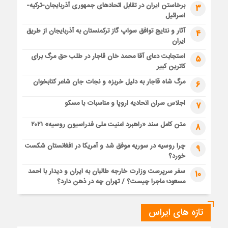
برخاستن ایران در تقابل اتحادهای جمهوری آذربایجان-ترکیه-
3
اسرائیل
آثار و نتایج توافق سواپ گاز ترکمنستان به آذربایجان از طریق
4
ایران
استجابت دعای آقا محمد خان قاجار در طلب حق مرگ برای
5
کاترین کبیر
مرگ شاه قاجار به دلیل خربزه و نجات جان شاعر کتابخوان
6
اجلاس سران اتحادیه اروپا و مناسبات با مسکو
7
متن کامل سند «راهبرد امنیت ملی فدراسیون روسیه» ۲۰۲۱
8
چرا روسیه در سوریه موفق شد و آمریکا در افغانستان شکست
9
خورد؟
سفر سرپرست وزارت خارجه طالبان به ایران و دیدار با احمد
10
مسعود؛ ماجرا چیست؟ / تهران چه در ذهن دارد؟
تازه های ایراس