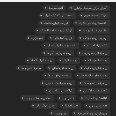
آسیای مرکزی،روسیه،اوکراین
آفریقا،روسیه
آمریکا،روسیه،تحریم
ارمنستان،باکو،ترکیه،ایران
افغانستان،طالبان،قدرت
اوراسیا،ایران،تجارت
اوکراین،آمریکا،روسیه
اوکراین،روسیه،آمریکا،جنگ
اوکراین،روسیه،جنگ
ایران،آذربایجان
ترکیه،زلزله
ترکیه،زلزله،امنیت
رشت،روسیه،ایران،آستارا
روسیه،اعراب،اوکراین
روسیه،اوکراین،آمریکا
روسیه،ایبورسک
روسیه،ایران
روسیه،ایران،اتحاد
روسیه،ایران،تجارت
روسیه،تاجیکستان
روسیه،خاورمیانه
روسیه،خاورمیانه،آفریقا
روسیه،دریای سرخ
روسیه،سند،سیاست
روسیه،سیاست خارجی
غلات،روسیه،اوکراین
قزاقستان،ازبکستان
قزاقستان،انتخابات
قطار، ریل
نفت،روسیه،آذربایجان
هند،چین،بالون
چین،آمریکا
چین،آمریکا،بالن
چین،اوکراین،جنگ،ر.سیه
چین،ایران