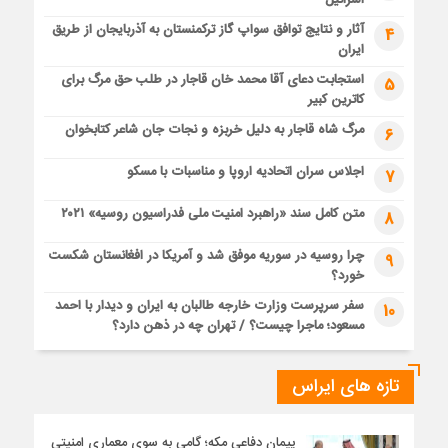
اسرائیل
آثار و نتایج توافق سواپ گاز ترکمنستان به آذربایجان از طریق
4
ایران
استجابت دعای آقا محمد خان قاجار در طلب حق مرگ برای
5
کاترین کبیر
مرگ شاه قاجار به دلیل خربزه و نجات جان شاعر کتابخوان
6
اجلاس سران اتحادیه اروپا و مناسبات با مسکو
7
متن کامل سند «راهبرد امنیت ملی فدراسیون روسیه» ۲۰۲۱
8
چرا روسیه در سوریه موفق شد و آمریکا در افغانستان شکست
9
خورد؟
سفر سرپرست وزارت خارجه طالبان به ایران و دیدار با احمد
10
مسعود؛ ماجرا چیست؟ / تهران چه در ذهن دارد؟
تازه های ایراس
پیمان دفاعی مکه؛ گامی به سوی معماری امنیتی