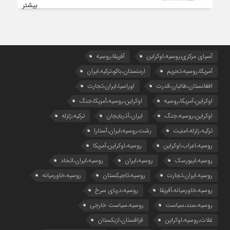
بیشتر
آسیای مرکزی،روسیه،اوکراین
آفریقا،روسیه
آمریکا،روسیه،تحریم
ارمنستان،باکو،ترکیه،ایران
افغانستان،طالبان،قدرت
اوراسیا،ایران،تجارت
اوکراین،آمریکا،روسیه
اوکراین،روسیه،آمریکا،جنگ
اوکراین،روسیه،جنگ
ایران،آذربایجان
ترکیه،زلزله
ترکیه،زلزله،امنیت
رشت،روسیه،ایران،آستارا
روسیه،اعراب،اوکراین
روسیه،اوکراین،آمریکا
روسیه،ایبورسک
روسیه،ایران
روسیه،ایران،اتحاد
روسیه،ایران،تجارت
روسیه،تاجیکستان
روسیه،خاورمیانه
روسیه،خاورمیانه،آفریقا
روسیه،دریای سرخ
روسیه،سند،سیاست
روسیه،سیاست خارجی
غلات،روسیه،اوکراین
قزاقستان،ازبکستان