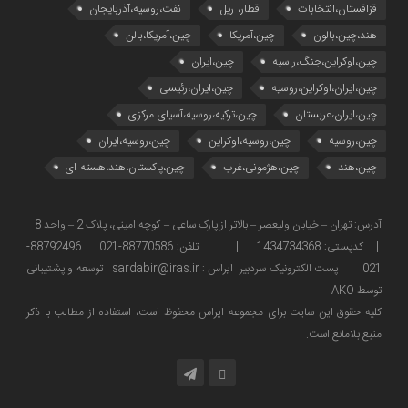
قزاقستان،انتخابات
قطار، ریل
نفت،روسیه،آذربایجان
هند،چین،بالون
چین،آمریکا
چین،آمریکا،بالن
چین،اوکراین،جنگ،ر.سیه
چین،ایران
چین،ایران،اوکراین،روسیه
چین،ایران،رئیسی
چین،ایران،عربستان
چین،ترکیه،روسیه،آسیای مرکزی
چین،روسیه
چین،روسیه،اوکراین
چین،روسیه،ایران
چین،هند
چین،هژمونی،غرب
چین،پاکستان،هند،هسته ای
آدرس: تهران – خیابان ولیعصر – بالاتر از پارک ساعی – کوچه امینی، پلاک 2 – واحد 8
| کدپستی: 1434734368 | تلفن: 88770586-021 88792496-
021 | پست الکترونیک سردبیر ایراس : sardabir@iras.ir |
توسعه و پشتیبانی
توسط AKO
كليه حقوق این سایت برای مجموعه ایراس محفوظ است، استفاده از مطالب با ذكر
منبع بلامانع است.