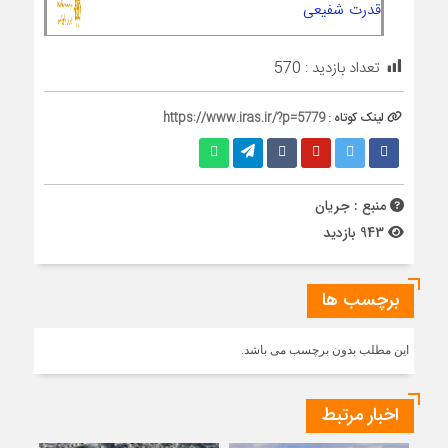
قدرت شفیعی
تعداد بازدید :
570
لینک کوتاه :
https://www.iras.ir/?p=5779
منبع : جریان
943 بازدید
برچسب ها
این مطلب بدون برچسب می باشد.
اخبار مرتبط