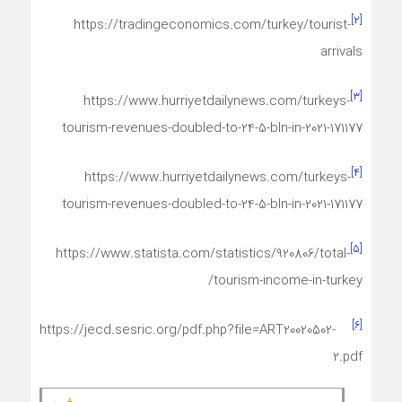
[۲]
https://tradingeconomics.com/turkey/tourist-
arrivals
[۳]
https://www.hurriyetdailynews.com/turkeys-
tourism-revenues-doubled-to-24-5-bln-in-2021-171177
[۴]
https://www.hurriyetdailynews.com/turkeys-
tourism-revenues-doubled-to-24-5-bln-in-2021-171177
[۵]
https://www.statista.com/statistics/920806/total-
tourism-income-in-turkey/
[۶]
https://jecd.sesric.org/pdf.php?file=ART20020502-
2.pdf