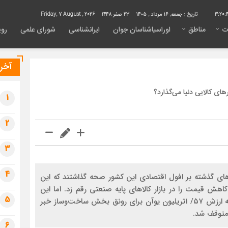
3:20:
تاریخ :
جمعه, ۱۶ مرداد , ۱۴۰۵
23 صفر 1448
Friday, 7 August , 2026
ت
مناطق
اوراسیاشناسان جوان
ایرانشناسی
شورای علمی
روی
آخری
ی کالایی دنیا می‏‏‌گذارد؟
1
2
3
4
ی گذشته بر افول اقتصادی این کشور صحه گذاشتند که این
اهش قیمت را در بازار کالاهای پایه صنعتی رقم زد. اما این
5
پایان ماجرا نبود؛ در ادامه دولت چین از تزریق نقدینگی به ارزش ۵۷/ ۱تریلیون یوآن برای رونق بخش ساخت‌‌‌وساز خبر
متوقف شد.
6