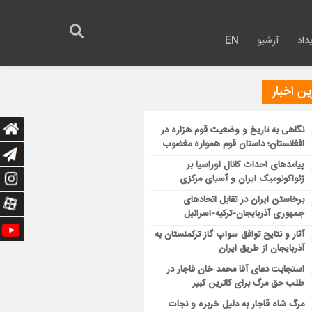
داد
آرشیو
EN
ن اخبار
نگاهی به تاریخ و وضعیت قوم هزاره در
افغانستان؛ داستان قوم همواره مغضوب
پیامدهای احداث کانال اوراسیا بر
ژئواکونومیک ایران و آسیای مرکزی
برخاستن ایران در تقابل اتحادهای
جمهوری آذربایجان-ترکیه-اسرائیل
آثار و نتایج توافق سواپ گاز ترکمنستان به
آذربایجان از طریق ایران
استجابت دعای آقا محمد خان قاجار در
طلب حق مرگ برای کاترین کبیر
مرگ شاه قاجار به دلیل خربزه و نجات