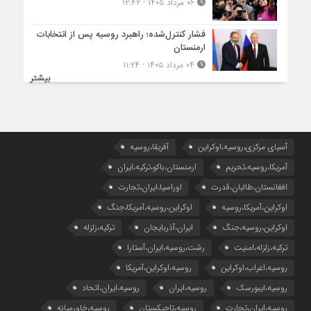
۰۶ مرداد ۱۴۰۵ - ۱۲:۴۲
فشار کنترل‌شده؛ راهبرد روسیه پس از انتخابات
ارمنستان
۰۴ مرداد ۱۴۰۵ - ۱۱:۲۴
بیشتر
آسیای مرکزی،روسیه،اوکراین
آفریقا،روسیه
آمریکا،روسیه،تحریم
ارمنستان،باکو،ترکیه،ایران
افغانستان،طالبان،قدرت
اوراسیا،ایران،تجارت
اوکراین،آمریکا،روسیه
اوکراین،روسیه،آمریکا،جنگ
اوکراین،روسیه،جنگ
ایران،آذربایجان
ترکیه،زلزله
ترکیه،زلزله،امنیت
رشت،روسیه،ایران،آستارا
روسیه،اعراب،اوکراین
روسیه،اوکراین،آمریکا
روسیه،ایبورسک
روسیه،ایران
روسیه،ایران،اتحاد
روسیه،ایران،تجارت
روسیه،تاجیکستان
روسیه،خاورمیانه