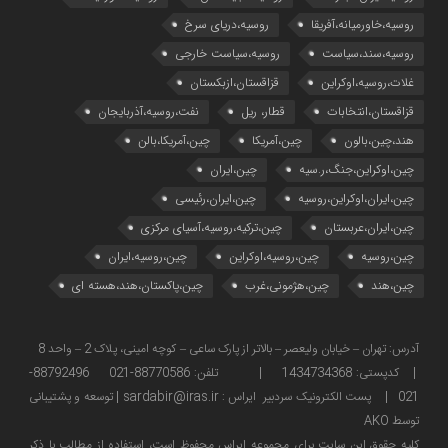
روسیه،خاورمیانه،آفریقا
روسیه،دریای سرخ
روسیه،سند،سیاست
روسیه،سیاست خارجی
غلات،روسیه،اوکراین
قزاقستان،ازبکستان
قزاقستان،انتخابات
قطار، ریل
نفت،روسیه،آذربایجان
هند،چین،بالون
چین،آمریکا
چین،آمریکا،بالن
چین،اوکراین،جنگ،ر.سیه
چین،ایران
چین،ایران،اوکراین،روسیه
چین،ایران،رئیسی
چین،ایران،عربستان
چین،ترکیه،روسیه،آسیای مرکزی
چین،روسیه
چین،روسیه،اوکراین
چین،روسیه،ایران
چین،هند
چین،هژمونی،غرب
چین،پاکستان،هند،هسته ای
آدرس: تهران – خیابان ولیعصر – بالاتر از پارک ساعی – کوچه امینی، پلاک 2 – واحد 8
| کدپستی: 1434734368 | تلفن: 88770586-021 88792496-
021 | پست الکترونیک سردبیر ایراس : sardabir@iras.ir |
توسعه و پشتیبانی
توسط AKO
كليه حقوق این سایت برای مجموعه ایراس محفوظ است، استفاده از مطالب با ذكر