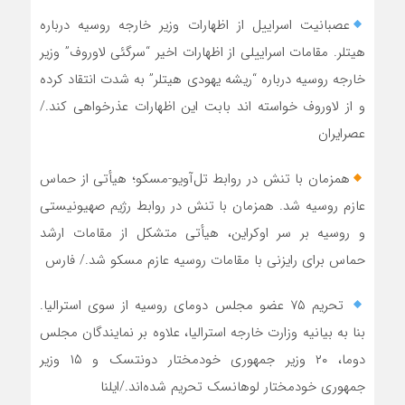
عصبانیت اسراییل از اظهارات وزیر خارجه روسیه درباره
هیتلر. مقامات اسراییلی از اظهارات اخیر “سرگئی لاوروف” وزیر
خارجه روسیه درباره “ریشه یهودی هیتلر” به شدت انتقاد کرده
و از لاوروف خواسته اند بابت این اظهارات عذرخواهی کند./
عصرایران
همزمان با تنش در روابط تل‌آویو-مسکو؛ هیأتی از حماس
عازم روسیه شد. همزمان با تنش در روابط رژیم صهیونیستی
و روسیه بر سر اوکراین، هیأتی متشکل از مقامات ارشد
حماس برای رایزنی با مقامات روسیه عازم مسکو شد./ فارس
‍ تحریم ۷۵ عضو مجلس دومای روسیه از سوی استرالیا.
بنا به بیانیه وزارت خارجه استرالیا، علاوه بر نمایندگان مجلس
دوما، ۲۰ وزیر جمهوری خودمختار دونتسک و ۱۵ وزیر
جمهوری خودمختار لوهانسک تحریم شده‌اند./ایلنا