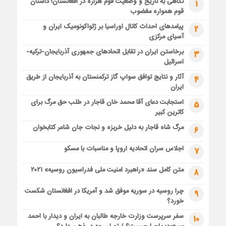
نگاهی به تاریخ و وضعیت قوم هزاره در افغانستان؛ داستان
1
قوم همواره مغضوب
پیامدهای احداث کانال اوراسیا بر ژئواکونومیک ایران و
2
آسیای مرکزی
برخاستن ایران در تقابل اتحادهای جمهوری آذربایجان-ترکیه-
3
اسرائیل
آثار و نتایج توافق سواپ گاز ترکمنستان به آذربایجان از طریق
4
ایران
استجابت دعای آقا محمد خان قاجار در طلب حق مرگ برای
5
کاترین کبیر
مرگ شاه قاجار به دلیل خربزه و نجات جان شاعر کتابخوان
6
اجلاس سران اتحادیه اروپا و مناسبات با مسکو
7
متن کامل سند «راهبرد امنیت ملی فدراسیون روسیه» ۲۰۲۱
8
چرا روسیه در سوریه موفق شد و آمریکا در افغانستان شکست
9
خورد؟
سفر سرپرست وزارت خارجه طالبان به ایران و دیدار با احمد
10