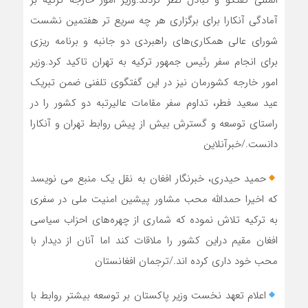
المللی گفتگو و تبادل نظر کردند.وزیر امور خارجه ترکیه بر
آمادگی آنکارا برای برگزاری هر چه سریع تر هفتمین نشست
شورای عالی همکاری‌های راهبردی دو جانبه و برنامه ریزی
برای انجام سفر رئیس جمهور ترکیه به تهران تاکید کرد.وزیر
امور خارجه کشورمان نیز در این گفتگوی تلفنی ضمن تبریک
عید سعید فطر، تداوم سفر مقامات عالیرتبه دو کشور را در
راستای توسعه و گسترش بیش از پیش روابط تهران و آنکارا
دانست./خبرآنلاین
حمید حیدری، خبرنگار افغان به نقل یک منبع می نویسد
که اخیرا حمدالله محب مشاور پیشین امنیت ملی در سفری
به ترکیه تلاش نموده که شماری از چهره‌های احزاب سیاسی
افغان مقیم دراین کشور را ملاقات کند اما آنان از دیدار با
محب خود داری کرده اند./ترجمان افغانستان
اعلام تعهد نخست وزیر پاکستان بر توسعه بیشتر روابط با