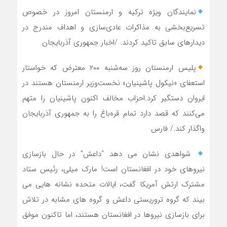
نمایندگان ویژه ترکیه و ارمنستان امروز در خصوص
تسریع‌بخشی به مذاکرات عادی‌سازی و اهداف مندرج در
دیدارهای سابق تاکید کردند. /اخبار جمهوری آذربایجان
پلیس ارمنستان روز سه‌شنبه ۲۰۰ معترض که خواستار
استعفای «نیکول پاشینیان» نخست‌وزیر ارمنستان هستند در
ایروان دستگیر کرد.احزاب مخالف اکنون پاشینیان را متهم
می‌کنند که قصد دارد تمام قره‌باغ را به جمهوری آذربایجان
واگذار کند./ فارس
شواهدی نشان می دهد “داعش” در حال بازسازی
نیروهای خود در افغانستان است! مارک میلی، رئیس ستاد
مشترک ارتش آمریکا گفت، ایالات متحده نشانه هایی می
بیند که گروه تروریستی داعش و گروه های مشابه در تلاش
برای بازسازی نیروها در افغانستان هستند، اما تاکنون موفق