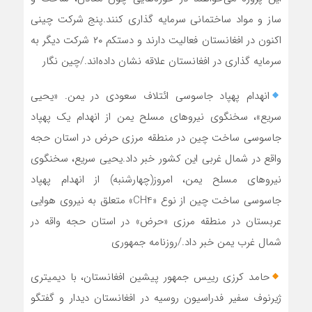
ساز و مواد ساختمانی سرمایه گذاری کنند.پنج شرکت چینی
اکنون در افغانستان فعالیت دارند و دستکم ۲۰ شرکت دیگر به
سرمایه گذاری در افغانستان علاقه نشان داده‌اند./چین نگار
انهدام پهپاد جاسوسی ائتلاف سعودی در یمن. «یحیی
سریع»، سخنگوی نیروهای مسلح یمن از انهدام یک پهپاد
جاسوسی ساخت چین در منطقه مرزی حرض در استان حجه
واقع در شمال غربی این کشور خبر داد.یحیی سریع، سخنگوی
نیروهای مسلح یمن، امروز(چهارشنبه) از انهدام پهپاد
جاسوسی ساخت چین از نوع «CH4» متعلق به نیروی هوایی
عربستان در منطقه مرزی «حرض» در استان حجه واقه در
شمال غرب یمن خبر داد./روزنامه جمهوری
حامد کرزی رییس جمهور پیشین افغانستان، با دیمیتری
ژیرنوف سفیر فدراسیون روسیه در افغانستان دیدار و گفتگو