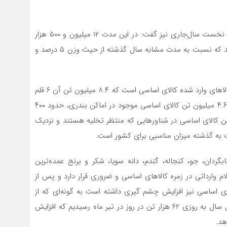
رئیس کل گمرک ایران درخصوص آمار واردات در چهار ماهه نخست سال‌جاری نیز گفت: در این مدت ۱۲ میلیون و ۵۰۰ هزار
تن کالا به ارزش ۱۴ میلیارد و ۵۰۰ میلیون دلار وارد کشور شد که نسبت به مدت مشابه سال گذشته از حیث وزن ۵ درصد و
وی افزود: نکته قابل توجه این است که ۹.۴ میلیون تن از کالاهای وارد شده کالای اساسی است که ۸.۴ میلیون تن آن ۶ قلم
کالایی است که شامل ارز ترجیحی است و با وجود بیش از ۴.۶ میلیون تن کالای اساسی موجود در اماکن بندری، حدود ۴۰۰
 تن کالای اساسی در شناورهایی که منتظر تخلیه هستند و نزدیک
گردان، جو، کنجاله، گندم، دانه سویا، شکر و برنج عمده‌ترین
لام وارداتی در زمره کالاهای اساسی و ضروری قرار دارد و پس از
ساسی نیز افزایش چشم گیری داشته است به گونه‌ای که از
متوسط روزی ۴۷ هزار تن در بندر امام (ره) در سه ماهه اول سال به روزی ۶۲ هزار تن در روز در تیر ماه رسیدیم که افزایش