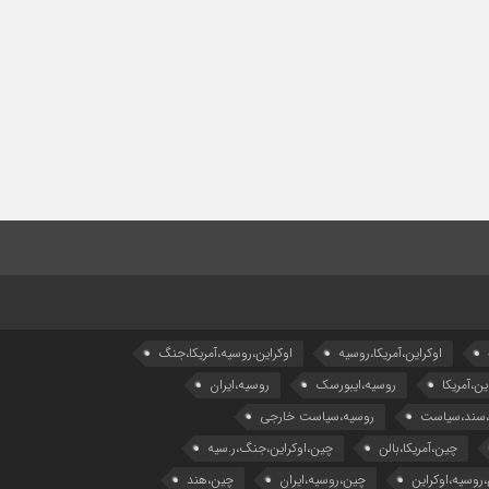
اوکراین،آمریکا،روسیه
اوکراین،روسیه،آمریکا،جنگ
ین،آمریکا
روسیه،ایبورسک
روسیه،ایران
،سند،سیاست
روسیه،سیاست خارجی
چین،آمریکا،بالن
چین،اوکراین،جنگ،ر.سیه
روسیه،اوکراین
چین،روسیه،ایران
چین،هند