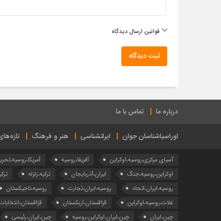
قوانین ارسال دیدگاه
ثبت دیدگاه
درباره ما
تماس با ما
اوراسیاشناسان جوان
ایرانشناسی
هنر و فرهنگ
تازه‌ها
آسیای مرکزی،روسیه،اوکراین
آفریقا،روسیه
آمریکا،روسیه،تحری
اوکراین،روسیه،جنگ
ایران،آذربایجان
ترکیه،زلزله
ترکی
روسیه،ایران،اتحاد
روسیه،ایران،تجارت
روسیه،تاجیکستان
غلات،روسیه،اوکراین
قزاقستان،ازبکستان
قزاقستان،انتخابات
چین،ایران
چین،ایران،اوکراین،روسیه
چین،ایران،رئیسی