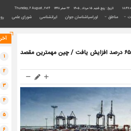
18:47:
تاریخ :
پنج شنبه, ۱۵ مرداد , ۱۴۰۵
22 صفر 1448
Thursday, 6 August , 2026
ت
مناطق
اوراسیاشناسان جوان
ایرانشناسی
شورای علمی
روی
آخری
تراز تجاری ایران در ۴ ماه نخست: صادرات ۶۵ درصد افزایش یافت / چین مهمترین مقصد
1
2
3
4
5
6