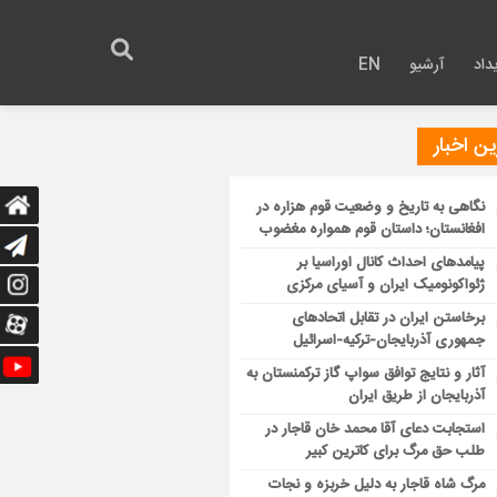
داد
آرشیو
EN
ن اخبار
نگاهی به تاریخ و وضعیت قوم هزاره در
افغانستان؛ داستان قوم همواره مغضوب
پیامدهای احداث کانال اوراسیا بر
ژئواکونومیک ایران و آسیای مرکزی
برخاستن ایران در تقابل اتحادهای
جمهوری آذربایجان-ترکیه-اسرائیل
آثار و نتایج توافق سواپ گاز ترکمنستان به
آذربایجان از طریق ایران
استجابت دعای آقا محمد خان قاجار در
طلب حق مرگ برای کاترین کبیر
مرگ شاه قاجار به دلیل خربزه و نجات