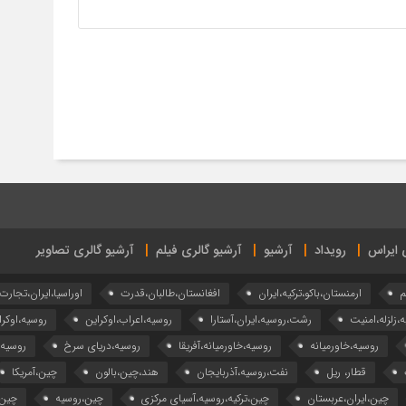
ی ایراس
رویداد
آرشیو
آرشیو گالری فیلم
آرشیو گالری تصاویر
م
ارمنستان،باکو،ترکیه،ایران
افغانستان،طالبان،قدرت
اوراسیا،ایران،تجارت
ه،زلزله،امنیت
رشت،روسیه،ایران،آستارا
روسیه،اعراب،اوکراین
روسیه،اوکرا
روسیه،خاورمیانه
روسیه،خاورمیانه،آفریقا
روسیه،دریای سرخ
روسیه
قطار، ریل
نفت،روسیه،آذربایجان
هند،چین،بالون
چین،آمریکا
چین،ایران،عربستان
چین،ترکیه،روسیه،آسیای مرکزی
چین،روسیه
چین،