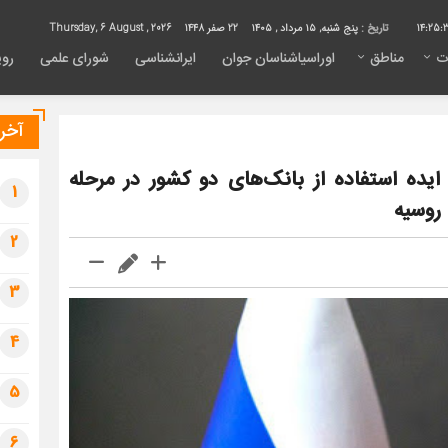
14:25:
تاریخ :
پنج شنبه, ۱۵ مرداد , ۱۴۰۵
22 صفر 1448
Thursday, 6 August , 2026
ت
مناطق
اوراسیاشناسان جوان
ایرانشناسی
شورای علمی
روی
آخری
یده استفاده از بانک‌های دو کشور در مرحله
1
 روسیه
2
3
4
5
6