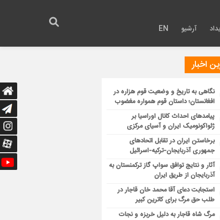
داد
آرشیو
EN
ن اخبار
نگاهی به تاریخ و وضعیت قوم هزاره در
افغانستان؛ داستان قوم همواره مغضوب
پیامدهای احداث کانال اوراسیا بر
ژئواکونومیک ایران و آسیای مرکزی
برخاستن ایران در تقابل اتحادهای
جمهوری آذربایجان-ترکیه-اسرائیل
آثار و نتایج توافق سواپ گاز ترکمنستان به
آذربایجان از طریق ایران
استجابت دعای آقا محمد خان قاجار در
طلب حق مرگ برای کاترین کبیر
مرگ شاه قاجار به دلیل خربزه و نجات