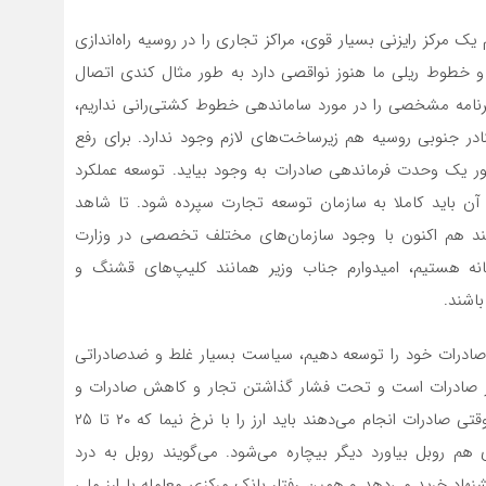
یک مرکز رایزنی بسیار قوی، مراکز تجاری را در روسیه راه‌اندازی
 خطوط ریلی ما هنوز نواقصی دارد به طور مثال کندی اتصال
 برنامه مشخصی را در مورد ساماندهی خطوط کشتی‌رانی نداریم،
در جنوبی روسیه هم زیرساخت‌های لازم وجود ندارد. برای رفع
کشور یک وحدت فرماندهی صادرات به وجود بیاید. توسعه عملکرد
ی آن باید کاملا به سازمان توسعه تجارت سپرده شود. تا شاهد
ند هم اکنون با وجود سازمان‌های مختلف تخصصی در وزارت
انه هستیم، امیدوارم جناب وزیر همانند کلیپ‌های قشنگ و
اشند.
م صادرات خود را توسعه دهیم، سیاست بسیار غلط و ضدصادراتی
 از صادرات است و تحت فشار گذاشتن تجار و کاهش صادرات و
استفاده از کارت‌های اجاره‌ای است. صادرکنندگان قانونمند وقتی صادرات انجام می‌دهند باید ارز را با نرخ نیما که ۲۰ تا ۲۵
ری هم روبل بیاورد دیگر بیچاره می‌شود. می‌گویند روبل به درد
هاد خرید می‌دهد و همین رفتار بانک مرکزی معامله با ارز ملی