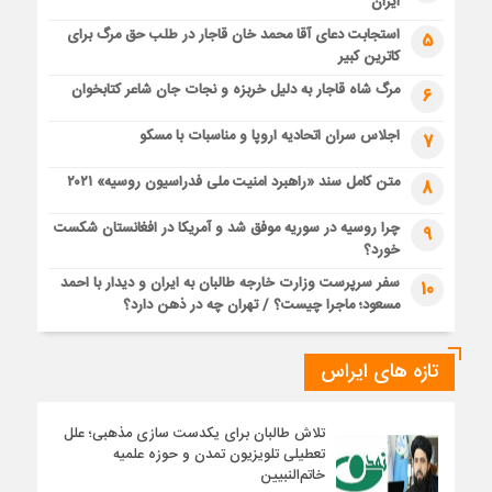
ایران
استجابت دعای آقا محمد خان قاجار در طلب حق مرگ برای
5
کاترین کبیر
مرگ شاه قاجار به دلیل خربزه و نجات جان شاعر کتابخوان
6
اجلاس سران اتحادیه اروپا و مناسبات با مسکو
7
متن کامل سند «راهبرد امنیت ملی فدراسیون روسیه» ۲۰۲۱
8
چرا روسیه در سوریه موفق شد و آمریکا در افغانستان شکست
9
خورد؟
سفر سرپرست وزارت خارجه طالبان به ایران و دیدار با احمد
10
مسعود؛ ماجرا چیست؟ / تهران چه در ذهن دارد؟
تازه های ایراس
تلاش طالبان برای یکدست سازی مذهبی؛ علل
تعطیلی تلویزیون تمدن و حوزه علمیه
خاتم‌النبیین