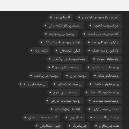
آسیای مرکزی،روسیه،اوکراین
آفریقا،روسیه
آمریکا،روسیه،تحریم
ارمنستان،باکو،ترکیه،ایران
افغانستان،طالبان،قدرت
اوراسیا،ایران،تجارت
اوکراین،آمریکا،روسیه
اوکراین،روسیه،آمریکا،جنگ
اوکراین،روسیه،جنگ
ایران،آذربایجان
ترکیه،زلزله
ترکیه،زلزله،امنیت
رشت،روسیه،ایران،آستارا
روسیه،اعراب،اوکراین
روسیه،اوکراین،آمریکا
روسیه،ایبورسک
روسیه،ایران
روسیه،ایران،اتحاد
روسیه،ایران،تجارت
روسیه،تاجیکستان
روسیه،خاورمیانه
روسیه،خاورمیانه،آفریقا
روسیه،دریای سرخ
روسیه،سند،سیاست
روسیه،سیاست خارجی
غلات،روسیه،اوکراین
قزاقستان،ازبکستان
قزاقستان،انتخابات
قطار، ریل
نفت،روسیه،آذربایجان
هند،چین،بالون
چین،آمریکا
چین،آمریکا،بالن