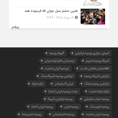
طنین خشم نسل جوان امّا فرسوده هند
۰۶ مرداد ۱۴۰۵ - ۱۲:۴۲
بیشتر
آسیای مرکزی،روسیه،اوکراین
آفریقا،روسیه
آمریکا،روسیه،تحریم
ارمنستان،باکو،ترکیه،ایران
افغانستان،طالبان،قدرت
اوراسیا،ایران،تجارت
اوکراین،آمریکا،روسیه
اوکراین،روسیه،آمریکا،جنگ
اوکراین،روسیه،جنگ
ایران،آذربایجان
ترکیه،زلزله
ترکیه،زلزله،امنیت
رشت،روسیه،ایران،آستارا
روسیه،اعراب،اوکراین
روسیه،اوکراین،آمریکا
روسیه،ایبورسک
روسیه،ایران
روسیه،ایران،اتحاد
روسیه،ایران،تجارت
روسیه،تاجیکستان
روسیه،خاورمیانه