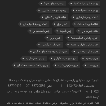
روسیه،خاورمیانه،آفریقا
روسیه،دریای سرخ
روسیه،سند،سیاست
روسیه،سیاست خارجی
غلات،روسیه،اوکراین
قزاقستان،ازبکستان
قزاقستان،انتخابات
قطار، ریل
نفت،روسیه،آذربایجان
هند،چین،بالون
چین،آمریکا
چین،آمریکا،بالن
چین،اوکراین،جنگ،ر.سیه
چین،ایران
چین،ایران،اوکراین،روسیه
چین،ایران،رئیسی
چین،ایران،عربستان
چین،ترکیه،روسیه،آسیای مرکزی
چین،روسیه
چین،روسیه،اوکراین
چین،روسیه،ایران
چین،هند
چین،هژمونی،غرب
چین،پاکستان،هند،هسته ای
آدرس: تهران – خیابان ولیعصر – بالاتر از پارک ساعی – کوچه امینی، پلاک 2 – واحد 8
| کدپستی: 1434734368 | تلفن: 88770586-021 88792496-
021 | پست الکترونیک سردبیر ایراس : sardabir@iras.ir |
توسعه و پشتیبانی
توسط AKO
كليه حقوق این سایت برای مجموعه ایراس محفوظ است، استفاده از مطالب با ذكر