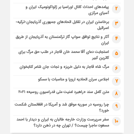
پیامدهای احداث کانال اوراسیا بر ژئواکونومیک ایران و
2
آسیای مرکزی
برخاستن ایران در تقابل اتحادهای جمهوری آذربایجان-ترکیه-
3
اسرائیل
آثار و نتایج توافق سواپ گاز ترکمنستان به آذربایجان از طریق
4
ایران
استجابت دعای آقا محمد خان قاجار در طلب حق مرگ برای
5
کاترین کبیر
مرگ شاه قاجار به دلیل خربزه و نجات جان شاعر کتابخوان
6
اجلاس سران اتحادیه اروپا و مناسبات با مسکو
7
متن کامل سند «راهبرد امنیت ملی فدراسیون روسیه» ۲۰۲۱
8
چرا روسیه در سوریه موفق شد و آمریکا در افغانستان شکست
9
خورد؟
سفر سرپرست وزارت خارجه طالبان به ایران و دیدار با احمد
10
مسعود؛ ماجرا چیست؟ / تهران چه در ذهن دارد؟