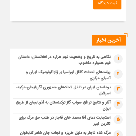
ثبت دیدگاه
آخرین اخبار
نگاهی به تاریخ و وضعیت قوم هزاره در افغانستان؛ داستان
1
قوم همواره مغضوب
پیامدهای احداث کانال اوراسیا بر ژئواکونومیک ایران و
2
آسیای مرکزی
برخاستن ایران در تقابل اتحادهای جمهوری آذربایجان-ترکیه-
3
اسرائیل
آثار و نتایج توافق سواپ گاز ترکمنستان به آذربایجان از طریق
4
ایران
استجابت دعای آقا محمد خان قاجار در طلب حق مرگ برای
5
کاترین کبیر
مرگ شاه قاجار به دلیل خربزه و نجات جان شاعر کتابخوان
6