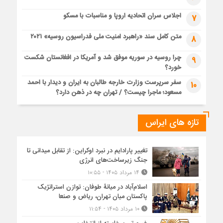
اجلاس سران اتحادیه اروپا و مناسبات با مسکو
7
متن کامل سند «راهبرد امنیت ملی فدراسیون روسیه» ۲۰۲۱
8
چرا روسیه در سوریه موفق شد و آمریکا در افغانستان شکست
9
خورد؟
سفر سرپرست وزارت خارجه طالبان به ایران و دیدار با احمد
10
مسعود؛ ماجرا چیست؟ / تهران چه در ذهن دارد؟
تازه های ایراس
تغییر پارادایم در نبرد اوکراین: از تقابل میدانی تا
جنگ زیرساخت‌های انرژی
۱۴ مرداد ۱۴۰۵ - ۱۰:۵۵
اسلام‌آباد در میانۀ طوفان: توازن استراتژیک
پاکستان میان تهران، ریاض و صنعا
۱۰ مرداد ۱۴۰۵ - ۱۱:۵۴