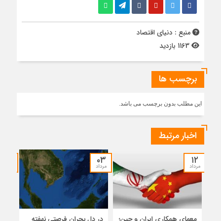
منبع : دنیای اقتصاد
1163 بازدید
برچسب ها
این مطلب بدون برچسب می باشد.
اخبار مرتبط
۳۰
۰۳
۱۲
مرداد
مرداد
تیر
معمای همکاری ایران و چین؛
در دل بحران فرصتی نهفته
نگاه