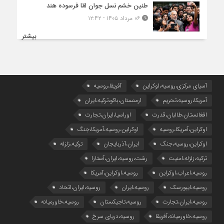
طنین خشم نسل جوان امّا فرسوده هند
۰۶ مرداد ۱۴۰۵ - ۱۲:۴۲
بیشتر
آسیای مرکزی،روسیه،اوکراین
آفریقا،روسیه
آمریکا،روسیه،تحریم
ارمنستان،باکو،ترکیه،ایران
افغانستان،طالبان،قدرت
اوراسیا،ایران،تجارت
اوکراین،آمریکا،روسیه
اوکراین،روسیه،آمریکا،جنگ
اوکراین،روسیه،جنگ
ایران،آذربایجان
ترکیه،زلزله
ترکیه،زلزله،امنیت
رشت،روسیه،ایران،آستارا
روسیه،اعراب،اوکراین
روسیه،اوکراین،آمریکا
روسیه،ایبورسک
روسیه،ایران
روسیه،ایران،اتحاد
روسیه،ایران،تجارت
روسیه،تاجیکستان
روسیه،خاورمیانه
روسیه،خاورمیانه،آفریقا
روسیه،دریای سرخ