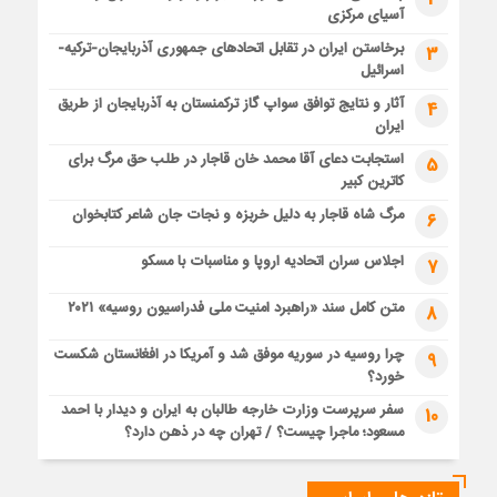
آسیای مرکزی
برخاستن ایران در تقابل اتحادهای جمهوری آذربایجان-ترکیه-
3
اسرائیل
آثار و نتایج توافق سواپ گاز ترکمنستان به آذربایجان از طریق
4
ایران
استجابت دعای آقا محمد خان قاجار در طلب حق مرگ برای
5
کاترین کبیر
مرگ شاه قاجار به دلیل خربزه و نجات جان شاعر کتابخوان
6
اجلاس سران اتحادیه اروپا و مناسبات با مسکو
7
متن کامل سند «راهبرد امنیت ملی فدراسیون روسیه» ۲۰۲۱
8
چرا روسیه در سوریه موفق شد و آمریکا در افغانستان شکست
9
خورد؟
سفر سرپرست وزارت خارجه طالبان به ایران و دیدار با احمد
10
مسعود؛ ماجرا چیست؟ / تهران چه در ذهن دارد؟