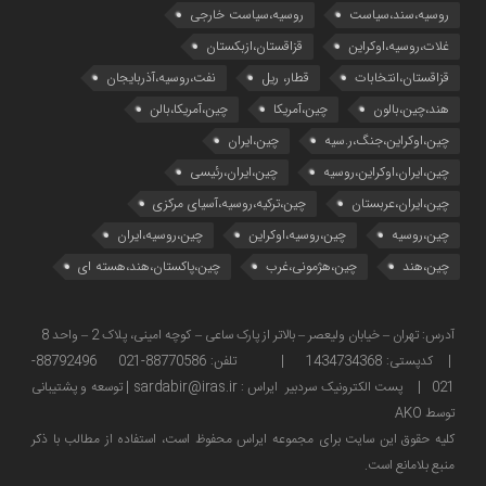
روسیه،سند،سیاست
روسیه،سیاست خارجی
غلات،روسیه،اوکراین
قزاقستان،ازبکستان
قزاقستان،انتخابات
قطار، ریل
نفت،روسیه،آذربایجان
هند،چین،بالون
چین،آمریکا
چین،آمریکا،بالن
چین،اوکراین،جنگ،ر.سیه
چین،ایران
چین،ایران،اوکراین،روسیه
چین،ایران،رئیسی
چین،ایران،عربستان
چین،ترکیه،روسیه،آسیای مرکزی
چین،روسیه
چین،روسیه،اوکراین
چین،روسیه،ایران
چین،هند
چین،هژمونی،غرب
چین،پاکستان،هند،هسته ای
آدرس: تهران – خیابان ولیعصر – بالاتر از پارک ساعی – کوچه امینی، پلاک 2 – واحد 8
| کدپستی: 1434734368 | تلفن: 88770586-021 88792496-
021 | پست الکترونیک سردبیر ایراس : sardabir@iras.ir |
توسعه و پشتیبانی
توسط AKO
كليه حقوق این سایت برای مجموعه ایراس محفوظ است، استفاده از مطالب با ذكر
منبع بلامانع است.