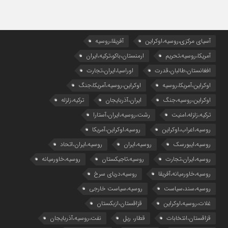
آسیای مرکزی،روسیه،اوکراین
آفریقا،روسیه
آمریکا،روسیه،تحریم
ارمنستان،باکو،ترکیه،ایران
افغانستان،طالبان،قدرت
اوراسیا،ایران،تجارت
اوکراین،آمریکا،روسیه
اوکراین،روسیه،آمریکا،جنگ
اوکراین،روسیه،جنگ
ایران،آذربایجان
ترکیه،زلزله
ترکیه،زلزله،امنیت
رشت،روسیه،ایران،آستارا
روسیه،اعراب،اوکراین
روسیه،اوکراین،آمریکا
روسیه،ایبورسک
روسیه،ایران
روسیه،ایران،اتحاد
روسیه،ایران،تجارت
روسیه،تاجیکستان
روسیه،خاورمیانه
روسیه،خاورمیانه،آفریقا
روسیه،دریای سرخ
روسیه،سند،سیاست
روسیه،سیاست خارجی
غلات،روسیه،اوکراین
قزاقستان،ازبکستان
قزاقستان،انتخابات
قطار، ریل
نفت،روسیه،آذربایجان