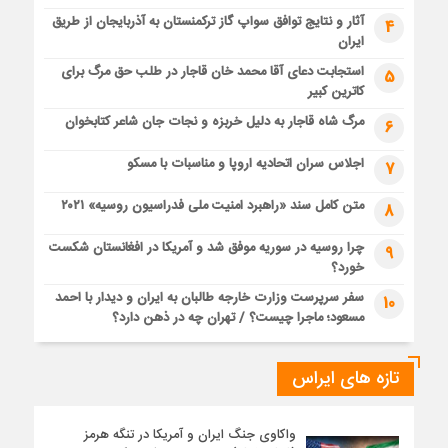
آثار و نتایج توافق سواپ گاز ترکمنستان به آذربایجان از طریق
4
ایران
استجابت دعای آقا محمد خان قاجار در طلب حق مرگ برای
5
کاترین کبیر
مرگ شاه قاجار به دلیل خربزه و نجات جان شاعر کتابخوان
6
اجلاس سران اتحادیه اروپا و مناسبات با مسکو
7
متن کامل سند «راهبرد امنیت ملی فدراسیون روسیه» ۲۰۲۱
8
چرا روسیه در سوریه موفق شد و آمریکا در افغانستان شکست
9
خورد؟
سفر سرپرست وزارت خارجه طالبان به ایران و دیدار با احمد
10
مسعود؛ ماجرا چیست؟ / تهران چه در ذهن دارد؟
تازه های ایراس
واکاوی جنگ ایران و آمریکا در تنگه هرمز